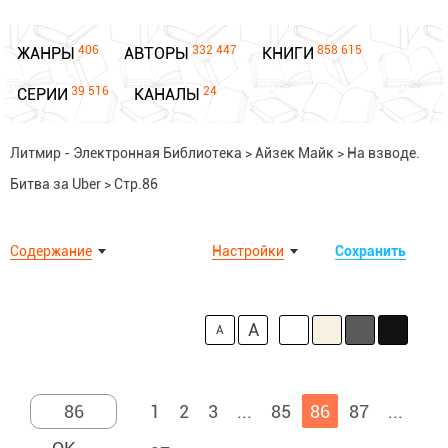
406
332 447
858 615
ЖАНРЫ
АВТОРЫ
КНИГИ
39 516
24
СЕРИИ
КАНАЛЫ
Литмир - Электронная Библиотека
>
Айзек Майк
>
На взводе.
Битва за Uber
>
Стр.86
Содержание
Настройки
Сохранить
A
A
1
2
3
...
85
86
87
...