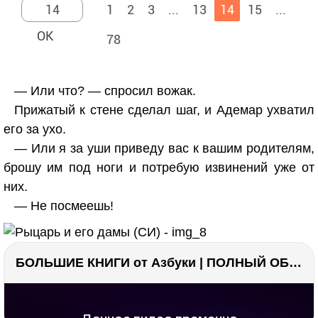
1
2
3
...
13
14
15
...
78
— Или что? — спросил вожак.
Прижатый к стене сделал шаг, и Адемар ухватил
его за ухо.
— Или я за уши приведу вас к вашим родителям,
брошу им под ноги и потребую извинений уже от
них.
— Не посмеешь!
БОЛЬШИЕ КНИГИ от Азбуки | ПОЛНЫЙ ОБЗОР | Моя коллекция 20+ книг ??
РЕКЛАМА
РЕКЛАМА
1298 тыс. просмотров
26.1 тыс.