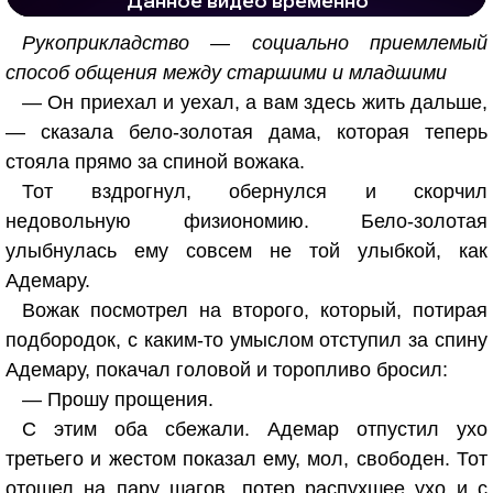
Рукоприкладство — социально приемлемый
способ общения между старшими и младшими
— Он приехал и уехал, а вам здесь жить дальше,
— сказала бело-золотая дама, которая теперь
стояла прямо за спиной вожака.
Тот вздрогнул, обернулся и скорчил
недовольную физиономию. Бело-золотая
улыбнулась ему совсем не той улыбкой, как
Адемару.
Вожак посмотрел на второго, который, потирая
подбородок, с каким-то умыслом отступил за спину
Адемару, покачал головой и торопливо бросил:
— Прошу прощения.
С этим оба сбежали. Адемар отпустил ухо
третьего и жестом показал ему, мол, свободен. Тот
отошел на пару шагов, потер распухшее ухо и с