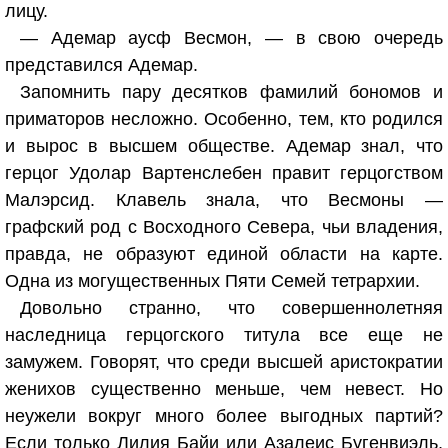
лицу.
— Адемар аусф Весмон, — в свою очередь
представился Адемар.
Запомнить пару десятков фамилий бономов и
приматоров несложно. Особенно, тем, кто родился
и вырос в высшем обществе. Адемар знал, что
герцог Удолар Вартенслебен правит герцогством
Малэрсид. Клавель знала, что Весмоны —
графский род с Восходного Севера, чьи владения,
правда, не образуют единой области на карте.
Одна из могущественных Пяти Семей тетрархии.
Довольно странно, что совершеннолетняя
наследница герцогского титула все еще не
замужем. Говорят, что среди высшей аристократии
женихов существенно меньше, чем невест. Но
неужели вокруг много более выгодных партий?
Если только Лилия Байи или Азалеис Бугенвиэль,