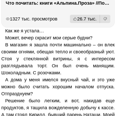
Что почитать: книги «Альпина.Проза» //Побяржина, Декабрев, Ронжина
РЕКЛАМА
РЕКЛАМА
1327 тыс. просмотров
26.7 тыс.
Как же я устала…
Может, вечер скрасит мои серые будни?
В магазин я зашла почти машинально – он влек
своими огнями, обещая тепло и своеобразный уют.
Стоя у стеклянной витрины, я с интересом
разглядывала торт. Он был очень манящим.
Шоколадным. С розочками.
А дома у меня имелся вкусный чай, и это уже
можно было считать хорошим началом отпуска.
Отпразднуем?
Решение было легким, и вот, накидав еще
продуктов, я тащила вожделенную добычу к кассе.
А там стоял Кирилл, бывший парень Наташи. Моей