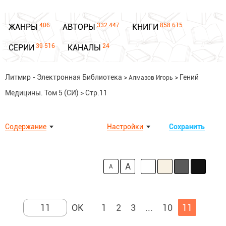
406
332 447
858 615
ЖАНРЫ
АВТОРЫ
КНИГИ
39 516
24
СЕРИИ
КАНАЛЫ
Литмир - Электронная Библиотека
>
>
Гений
Алмазов Игорь
Медицины. Том 5 (СИ)
>
Стр.11
Содержание
Настройки
Сохранить
A
A
1
2
3
...
10
11