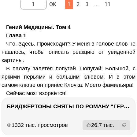
1
2
3
...
11
Гений Медицины. Том 4
Глава 1
Что. Здесь. Происходит? У меня в голове слов не
нашлось, чтобы описать реакцию от увиденной
картины.
В палату залетел попугай. Попугай! Большой, с
яркими перьями и большим клювом. И в этом
самом клюве он принёс Клочка. Моего фамильяра!
Сейчас мозг взорвётся!
БРИДЖЕРТОНЫ СНЯТЫ ПО РОМАНУ "ГЕРЦОГ И Я". Стоит ли читать?
РЕКЛАМА
РЕКЛАМА
1332 тыс. просмотров
26.7 тыс.