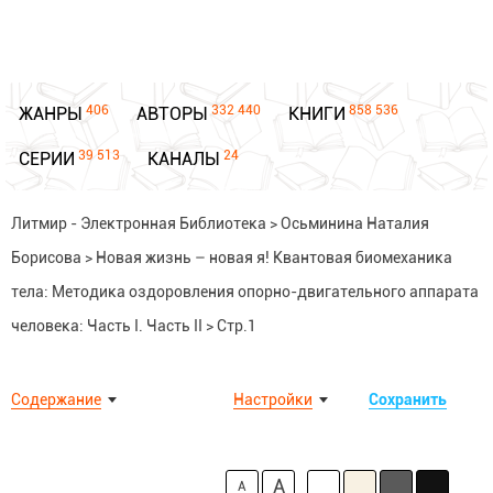
406
332 440
858 536
ЖАНРЫ
АВТОРЫ
КНИГИ
39 513
24
СЕРИИ
КАНАЛЫ
Литмир - Электронная Библиотека
>
Осьминина Наталия
Борисова
>
Новая жизнь – новая я! Квантовая биомеханика
тела: Методика оздоровления опорно-двигательного аппарата
человека: Часть I. Часть II
>
Стр.1
Содержание
Настройки
Сохранить
A
A