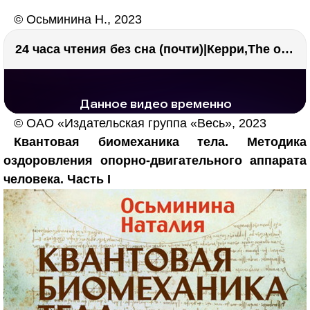
© Осьминина Н., 2023
24 часа чтения без сна (почти)|Керри,The one единственный, Адвокат дьявола
РЕКЛАМА
РЕКЛАМА
1292 тыс. просмотров
26.0 тыс.
© ОАО «Издательская группа «Весь», 2023
Квантовая биомеханика тела. Методика
оздоровления опорно-двигательного аппарата
человека. Часть I