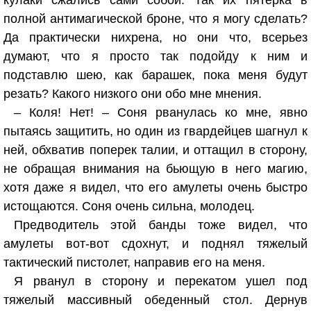
кулаки сжались сами собой. Так их пятерка в
полной антимагической броне, что я могу сделать?
Да практически нихрена, но они что, всерьез
думают, что я просто так подойду к ним и
подставлю шею, как барашек, пока меня будут
резать? Какого низкого они обо мне мнения.
– Коля! Нет! – Соня рванулась ко мне, явно
пытаясь защитить, но один из гвардейцев шагнул к
ней, обхватив поперек талии, и оттащил в сторону,
не обращая внимания на бьющую в него магию,
хотя даже я видел, что его амулеты очень быстро
истощаются. Соня очень сильна, молодец.
Предводитель этой банды тоже видел, что
амулеты вот-вот сдохнут, и поднял тяжелый
тактический пистолет, направив его на меня.
Я рванул в сторону и перекатом ушел под
тяжелый массивный обеденный стол. Дернув