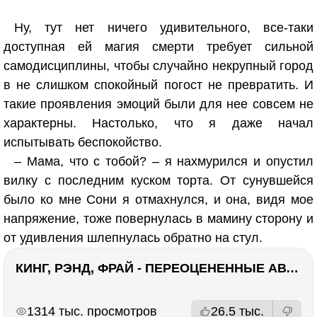
Ну, тут нет ничего удивительного, все-таки
доступная ей магия смерти требует сильной
самодисциплины, чтобы случайно некрупный город
в не слишком спокойный погост не превратить. И
такие проявления эмоций были для нее совсем не
характерны. Настолько, что я даже начал
испытывать беспокойство.
– Мама, что с тобой? – я нахмурился и опустил
вилку с последним куском торта. От сунувшейся
было ко мне Сони я отмахнулся, и она, видя мое
напряжение, тоже повернулась в мамину сторону и
от удивления шлепнулась обратно на стул.
КИНГ, РЭНД, ФРАЙ - ПЕРЕОЦЕНЕННЫЕ АВТОРЫ? ¯\_(ツ)_/¯
РЕКЛАМА
РЕКЛАМА
1314 тыс. просмотров
26.5 тыс.