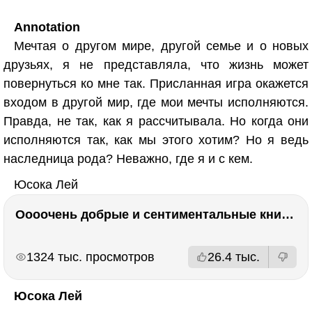
Annotation
Мечтая о другом мире, другой семье и о новых
друзьях, я не представляла, что жизнь может
повернуться ко мне так. Присланная игра окажется
входом в другой мир, где мои мечты исполняются.
Правда, не так, как я рассчитывала. Но когда они
исполняются так, как мы этого хотим? Но я ведь
наследница рода? Неважно, где я и с кем.
Юсока Лей
Оооочень добрые и сентиментальные книги. Бабушка велела кланяться и История Артура Трулава
РЕКЛАМА
РЕКЛАМА
1324 тыс. просмотров
26.4 тыс.
Юсока Лей