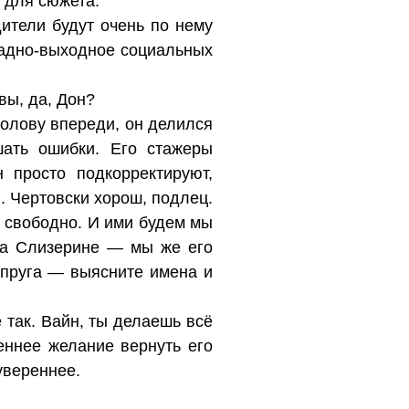
ы для сюжета.
дители будут очень по нему
радно-выходное социальных
вы, да, Дон?
голову впереди, он делился
шать ошибки. Его стажеры
 просто подкорректируют,
и. Чертовски хорош, подлец.
к свободно. И ими будем мы
 на Слизерине — мы же его
супруга — выясните имена и
 так. Вайн, ты делаешь всё
еннее желание вернуть его
увереннее.