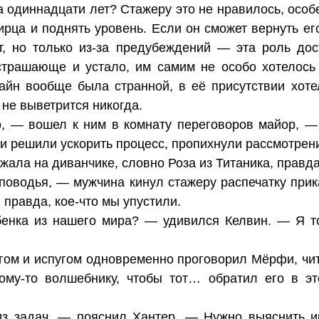
а одиннадцати лет? Стажеру это не нравилось, особе
ирца и поднять уровень. Если он сможет вернуть ег
т, но только из-за предубеждений — эта роль дос
страшающе и устало, им самим не особо хотелось с
Вайн вообще была странной, в её присутствии хот
 не выветрится никогда.
 — вошел к ним в комнату переговоров майор, — 
ни решили ускорить процесс, пропихнули рассмотрен
ала на диванчике, словно Роза из Титаника, правда
поводья, — мужчина кинул стажеру распечатку при
 правда, кое-что мы упустили.
енка из нашего мира? — удивился Келвин. — Я то
ргом и испугом одновременно проговорил Мёрфи, чи
ому-то волшебнику, чтобы тот… обратил его в эт
из задач, — пояснил Хантер. — Нужно выяснить 