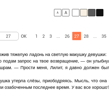
A
A
1
2
3
...
26
27
28
...
35
ожив тяжелую ладонь на светлую макушку девушки:
 подам запрос на твое возвращение, — он улыбнул
 шрам. — Прости меня, Лилит, я давно должен бы
ушка утерла слёзы, приободряясь. Мысль, что она
ли озабоченным последнее время. У вас все хорошо