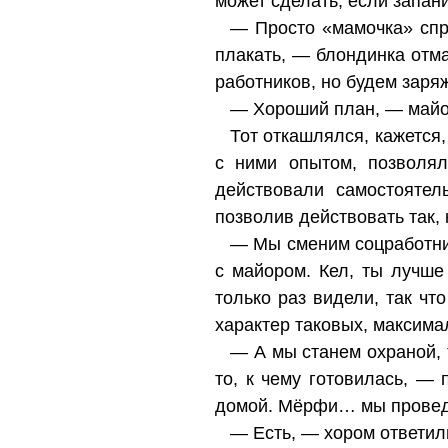
может сделать, если запан
— Просто «мамочка» спро
плакать, — блондинка отм
работников, но будем заря
— Хороший план, — майор
Тот откашлялся, кажется
с ними опытом, позволял
действовали самостоятел
позволив действовать так, 
— Мы сменим соцработник
с майором. Кел, ты лучше
только раз видели, так чт
характер таковых, максима
— А мы станем охраной, т
то, к чему готовилась, —
домой. Мёрфи… мы проведе
— Есть, — хором ответили