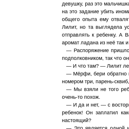
девушку, раз это мальчишк
на это задание убить ином
общего опыта ему отваля
Лилит, но та выглядела у
отправлять к ребенку. А 
аромат ладана из неё так и
— Распоряжение пришло,
подполковником, так что о
— И что там? — Лилит леж
— Мёрфи, бери обратно 
номером три, парень-сквиб,
— Мы взяли не того реб
очень-то похож.
— И да и нет, — с восто
ребенок! Он заплатил как
настоящий?
— Это является одной 