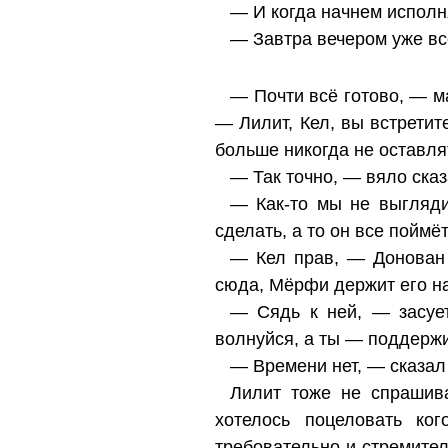
— И когда начнем исполн
— Завтра вечером уже вс
— Почти всё готово, — ма
— Лилит, Кел, вы встретите
больше никогда не оставля
— Так точно, — вяло сказ
— Как-то мы не выгляди
сделать, а то он все поймёт
— Кел прав, — Донован 
сюда, Мёрфи держит его на
— Сядь к ней, — засует
волнуйся, а ты — поддержи
— Времени нет, — сказал
Лилит тоже не спрашива
хотелось поцеловать ко
требовательно и стремите