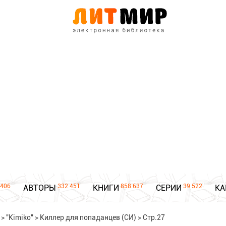
406
332 451
858 637
39 522
АВТОРЫ
КНИГИ
СЕРИИ
КА
>
"Kimiko"
>
Киллер для попаданцев (СИ)
>
Стр.27