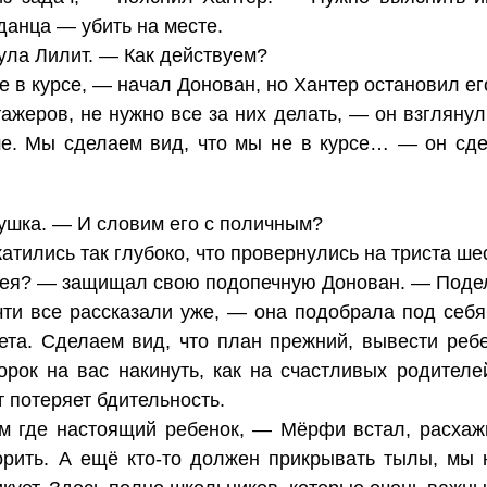
анца — убить на месте.
ла Лилит. — Как действуем?
 в курсе, — начал Донован, но Хантер остановил ег
ажеров, не нужно все за них делать, — он взгляну
е. Мы сделаем вид, что мы не в курсе… — он сдел
шка. — И словим его с поличным?
катились так глубоко, что провернулись на триста ше
дея? — защищал свою подопечную Донован. — Подел
чти все рассказали уже, — она подобрала под себ
пета. Сделаем вид, что план прежний, вывести реб
рок на вас накинуть, как на счастливых родителе
т потеряет бдительность.
м где настоящий ребенок, — Мёрфи встал, расхаж
ворить. А ещё кто-то должен прикрывать тылы, мы н