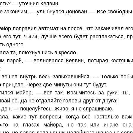
ять? — уточнил Келвин.
е закончим, — улыбнулся Донован. — Все свободны
йор поправил автомат на поясе, что заканчивал его
 его тут. Л-474, лучше всего будет расплакаться, 
ть одного.
ала та, плюхнувшись в кресло.
м парой, — волновался Келвин, потирая костяшки
.
вошел внутрь весь запыхавшийся. — Только побыс
 прицеле. Через две минуты они тут будут.
ился майор, — вот так. Возьмитесь за руки. Ты,
вай её. Да не отдаляйте головы друг от друга!
 Дон, — поцелуйтесь. Живо, я не спрашиваю.
ла, какие тут вопросы, когда всё настолько важ
го-то на глазах майора, но так или иначе она 
льно, не давая Келвину ни малейшего шанса на соп