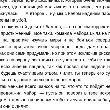
икует. Здесь полно школьников, которые очень важн
сит, где настоящий мальчик из этого мира, его ро
ахнулась. — А второе… ну, мы с Келом наденем па
жены на убой.
 накинул ей десяток баллов, — но внесем корректи
, пристыженный. Всё-таки, команда майора была на 
 на практике изучать миры и не бояться совер
ьно и при этом очень уверенно, ведь даже план
как они сами придумали, но при этом исключив риск
ов на охрану, заставим его чувствовать себя не та
 всех знаешь пацана, так как провел две недели
о будешь счастливым отцом. Лилит, ты теперь его 
льно подгоните внешность через морок.
ак меньше всего шансов на то, что что-то пойдет не
 продолжил майор, — пусть он поверит в твое искр
м отдельно тренировку, чтобы ты чувствовал себя 
 они с Лилит.