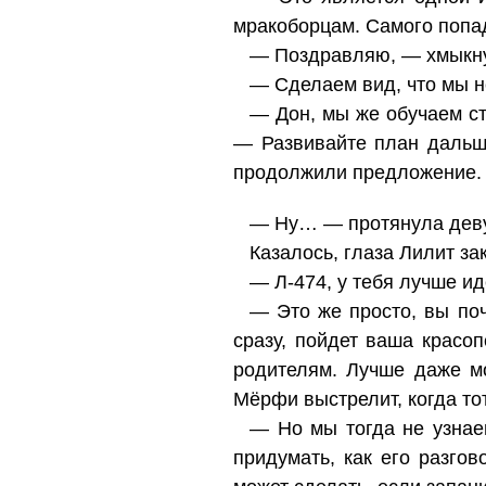
мракоборцам. Самого попад
— Поздравляю, — хмыкну
— Сделаем вид, что мы не
— Дон, мы же обучаем ст
— Развивайте план дальш
продолжили предложение.
— Ну… — протянула деву
Казалось, глаза Лилит за
— Л-474, у тебя лучше и
— Это же просто, вы по
сразу, пойдет ваша красо
родителям. Лучше даже мо
Мёрфи выстрелит, когда то
— Но мы тогда не узнае
придумать, как его разго