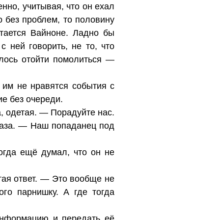
нно, учитывая, что он ехал
о без проблем, то половину
тается Вайноне. Ладно бы
 ней говорить, не то, что
елось отойти помолиться —
им не нравятся события с
ие без очереди.
, одетая. — Порадуйте нас.
каза. — Наш попаданец под
гда ещё думал, что он не
тая ответ. — Это вообще не
ого парнишку. А где тогда
информацию и передать её