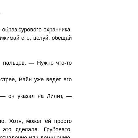
.
 образ сурового охранника.
прижимай его, целуй, обещай
 пальцев. — Нужно что-то
трее, Вайн уже ведет его
 — он указал на Лилит, —
но. Хотя, может ей просто
это сделала. Грубовато,
ротивление или доминацию.