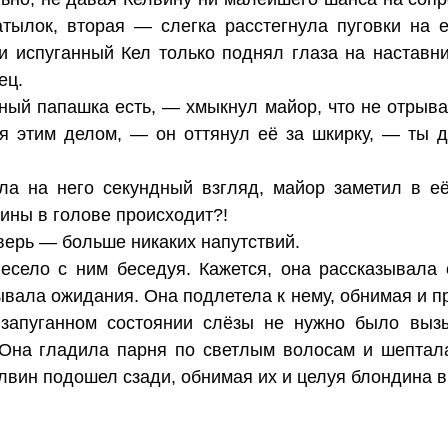
тылок, вторая — слегка расстегнула пуговки на е
и испуганный Кел только поднял глаза на наставни
ец.
ый папашка есть, — хмыкнул майор, что не отрыва
я этим делом, — он оттянул её за шкирку, — ты д
ла на него секундный взгляд, майор заметил в её
щины в голове происходит?!
дверь — больше никаких напутствий.
есело с ним беседуя. Кажется, она рассказывала 
вала ожидания. Она подлетела к нему, обнимая и пр
 запуганном состоянии слёзы не нужно было выз
 Она гладила парня по светлым волосам и шептала
елвин подошел сзади, обнимая их и целуя блондина в