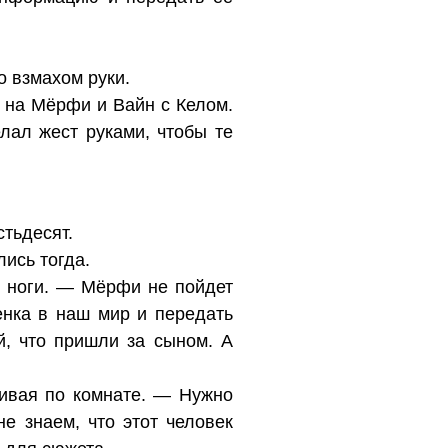
о взмахом руки.
л на Мёрфи и Вайн с Келом.
ал жест руками, чтобы те
стьдесят.
ись тогда.
я ноги. — Мёрфи не пойдет
енка в наш мир и передать
й, что пришли за сыном. А
ивая по комнате. — Нужно
е знаем, что этот человек