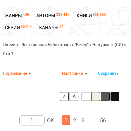
406
332 441
858 550
ЖАНРЫ
АВТОРЫ
КНИГИ
39 514
24
СЕРИИ
КАНАЛЫ
Литмир - Электронная Библиотека
>
"Ветер"
>
Не курсант (СИ)
>
Стр.1
Содержание
Настройки
Сохранить
A
A
1
2
3
...
56