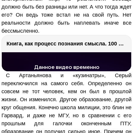
должно быть без разницы или нет. А что тогда ждет
его? Он ведь тоже встал не на свой путь. Нет
реальности должно быть наплевать иначе все
бессмысленно.
Книга, как процесс познания смысла. 100 великих книг: напутствие для читателя. Евгений Жаринов
РЕКЛАМА
РЕКЛАМА
1297 тыс. просмотров
25.7 тыс.
С Артаньянова и «кузинатры», Серый
переключился на самого себя. Определенно он
совсем не тот человек, кем он был в прошлой
жизни. Он изменился. Другое образование, другой
круг общения. Конечно школа милиции, это блин не
Гарвард, и даже не МГУ, но в сравнении с его
прошлым для галочки оконченным ПТУ,
образование он получил сильно иное. Причем он