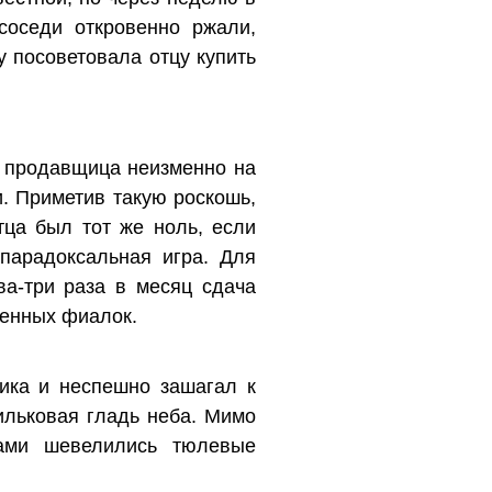
соседи откровенно ржали,
 посоветовала отцу купить
р продавщица неизменно на
. Приметив такую роскошь,
тца был тот же ноль, если
парадоксальная игра. Для
а-три раза в месяц сдача
венных фиалок.
ника и неспешно зашагал к
ильковая гладь неба. Мимо
ами шевелились тюлевые