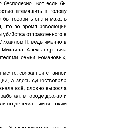
о бесполезно. Вот если бы
остью втемяшить в голову
 бы говорить она и махать
м, что во время революции
м убийства отправленного в
ихаилом II, ведь именно в
о Михаила Александровича
ителями семьи Романовых,
 мечте, связанной с тайной
ции, а здесь существовала
знала всё, словно выросла
работал, в городе дрожали
или по деревянным высоким
ле. У луноликого выреза в