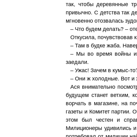
так, чтобы деревянные т
привычно. С детства так д
мгновенно отозвалась зудо
– Что будем делать? – от
Откусила, почувствовав к
– Там в будке жаба. Наве
– Мы во время войны их
заедали.
– Ужас! Зачем в кумыс-то
– Они ж холодные. Вот и
Ася внимательно посмотр
будущем станет ветхим, к
ворчать в магазине, на п
газеты и Комитет партии. 
этом был честен и спра
Милиционеры удивились и 
потребовал от милиции най