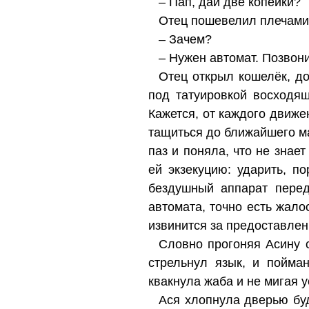
– Пап, дай две копейки?
Отец пошевелил плечами,
– Зачем?
– Нужен автомат. Позвони
Отец открыл кошелёк, до
под татуировкой восходящ
Кажется, от каждого движе
тащиться до ближайшего ма
паз и поняла, что не знае
ей экзекуцию: ударить, по
бездушный аппарат перед
автомата, точно есть жало
извинится за предоставлен
Словно прогоняя Асину с
стрельнул язык, и пойма
квакнула жаба и не мигая 
Ася хлопнула дверью буд