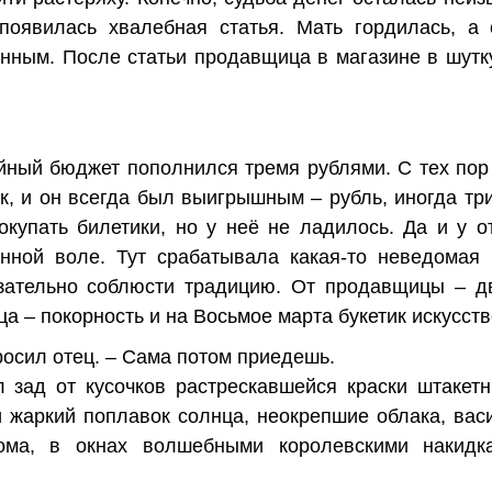
 появилась хвалебная статья. Мать гордилась, а 
нным. После статьи продавщица в магазине в шутку
ейный бюджет пополнился тремя рублями. С тех по
к, и он всегда был выигрышным – рубль, иногда три
купать билетики, но у неё не ладилось. Да и у о
енной воле. Тут срабатывала какая-то неведомая 
ательно соблюсти традицию. От продавщицы – дв
ца – покорность и на Восьмое марта букетик искусст
росил отец. – Сама потом приедешь.
л зад от кусочков растрескавшейся краски штакет
и жаркий поплавок солнца, неокрепшие облака, вас
ома, в окнах волшебными королевскими накидк