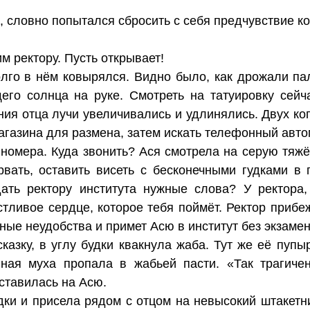
 словно попытался сбросить с себя предчувствие к
м ректору. Пусть открывает!
лго в нём ковырялся. Видно было, как дрожали па
его солнца на руке. Смотреть на татуировку сейч
ния отца лучи увеличивались и удлинялись. Двух к
газина для размена, затем искать телефонный авто
т номера. Куда звонить? Ася смотрела на серую тя
рвать, оставить висеть с бесконечными гудками в п
ать ректору института нужные слова? У ректора,
стливое сердце, которое тебя поймёт. Ректор прибе
ные неудобства и примет Асю в институт без экзамен
казку, в углу будки квакнула жаба. Тут же её пуп
нная муха пропала в жабьей пасти. «Так трагичен
уставилась на Асю.
ки и присела рядом с отцом на невысокий штакетни