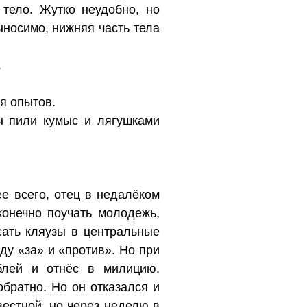
тело. Жутко неудобно, но
ыносимо, нижняя часть тела
.
ля опытов.
ы пили кумыс и лягушками
е всего, отец в недалёком
конечно поучать молодежь,
сать кляузы в центральные
ду «за» и «против». Но при
блей и отнёс в милицию.
братно. Но он отказался и
вестной, но через неделю в