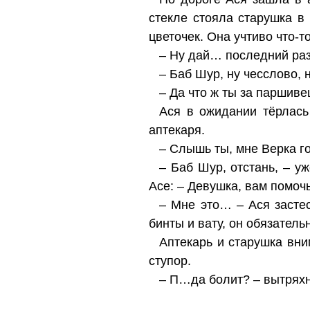
стекле стояла старушка в
цветочек. Она учтиво что-
– Ну дай… последний раз
– Баб Шур, ну чесслово, н
– Да что ж ты за паршиве
Ася в ожидании тёрлась
аптекаря.
– Слышь ты, мне Верка го
– Баб Шур, отстань, – у
Асе: – Девушка, вам помоч
– Мне это… – Ася застес
бинты и вату, он обязатель
Аптекарь и старушка вни
ступор.
– П…да болит? – вытряхн