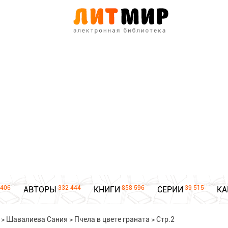
406
332 444
858 596
39 515
АВТОРЫ
КНИГИ
СЕРИИ
КА
>
Шавалиева Сания
>
Пчела в цвете граната
>
Стр.2