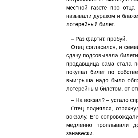
местной газете про отца
называли дураком и блаже
лотерейный билет.
– Раз фартит, пробуй.
Отец согласился, и сем
сдачу подсовывала билети
продавщица сама стала по
покупал билет по собств
выигрыша надо было обяз
лотерейным билетом, от от
– На вокзал? – устало сп
Отец поднялся, отряхну
вокзалу. Его сопровождал
медленно проплывали д
занавески.