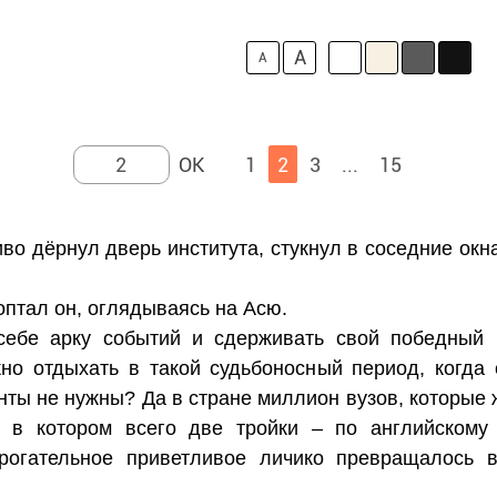
A
A
1
2
3
...
15
во дёрнул дверь института, стукнул в соседние окн
оптал он, оглядываясь на Асю.
себе арку событий и сдерживать свой победный
но отдыхать в такой судьбоносный период, когда
нты не нужны? Да в стране миллион вузов, которые 
, в котором всего две тройки – по английском
трогательное приветливое личико превращалось 