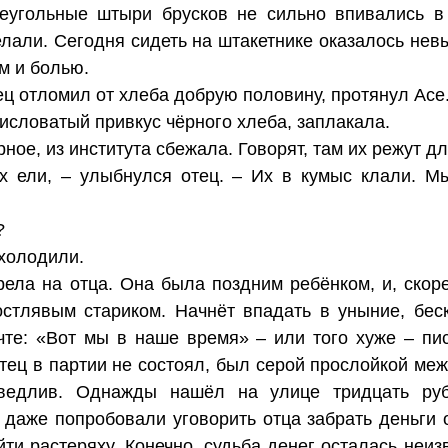
реугольные штыри брусков не сильно впивались в 
елали. Сегодня сидеть на штакетнике оказалось нев
м и болью.
ец отломил от хлеба добрую половину, протянул Асе
исловатый привкус чёрного хлеба, заплакала.
рное, из института сбежала. Говорят, там их режут д
 ели, – улыбнулся отец. – Их в кумыс клали. М
?
 холодили.
ела на отца. Она была поздним ребёнком, и, скоре
остлявым стариком. Начнёт впадать в уныние, бес
очте: «Вот мы в наше время» – или того хуже – пи
Отец в партии не состоял, был серой прослойкой меж
ведлив. Однажды нашёл на улице тридцать ру
даже попробовали уговорить отца забрать деньги о
ти растеряху. Конечно, судьба денег осталась неиз