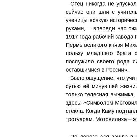
Отец никогда не упускал
сейчас они шли с учител
ученицы всякую историчес
руками, – впереди нас ож
1917 года рабочий завода 
Пермь великого князя Мих
пользу младшего брата о
послужило своего рода с
оставшимися в России».
Было ощущение, что учит
сутью её минувшей жизни.
только телесная выжимка,
здесь: «Символом Мотовил
стёкла. Когда Каму подта
тротуарам. Мотовилиха – э
По дороге Ася зашла в а