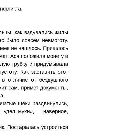
онфликта.
льцы, как вздувались жилы
ас было совсем невмоготу.
опеек не нашлось. Пришлось
мат. Ася положила монету в
жёлую трубку и придумывала
устоту. Как заставить этот
 в отличие от бездушного
жит сам, примет документы,
а.
ырчатые щёки раздвинулись,
 удел мухи», – наверное,
к. Постаралась устроиться