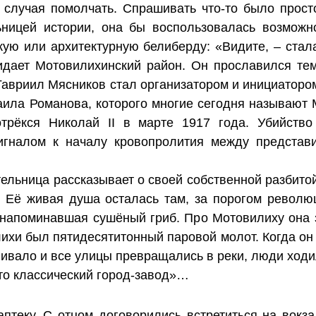
 случая помолчать. Спрашивать что-то было прост
ьницей истории, она бы воспользовалась возможн
кую или архитектурную белиберду: «Видите, – стала
идает Мотовилихинский район. Он прославился те
Гавриил Мясников стал организатором и инициаторо
аила Романова, которого многие сегодня называют М
трёкся Николай II в марте 1917 года. Убийств
игналом к началу кровопролития между представ
ельница рассказывает о своей собственной разбитой
 Её живая душа осталась там, за порогом револю
 напоминавшая сушёный гриб. Про Мотовилиху она 
ихи был пятидесятитонный паровой молот. Когда он 
пливало и все улицы превращались в реки, люди ход
то классический город-завод»…
птеку. С отцом договорились встретиться на вокза