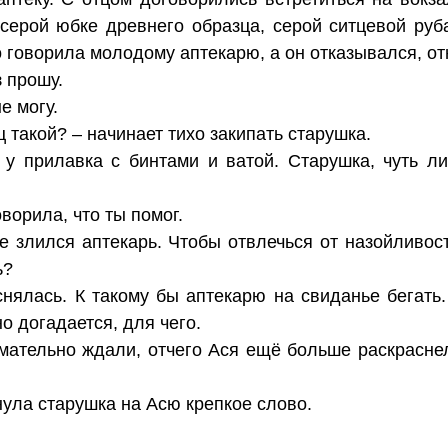
 серой юбке древнего образца, серой ситцевой руб
то говорила молодому аптекарю, а он отказывался, о
 прошу.
е могу.
ц такой? – начинает тихо закипать старушка.
 у прилавка с бинтами и ватой. Старушка, чуть л
ворила, что ты помог.
же злился аптекарь. Чтобы отвлечься от назойливо
ь?
нялась. К такому бы аптекарю на свиданье бегать.
но догадается, для чего.
мательно ждали, отчего Ася ещё больше раскраснел
ула старушка на Асю крепкое слово.