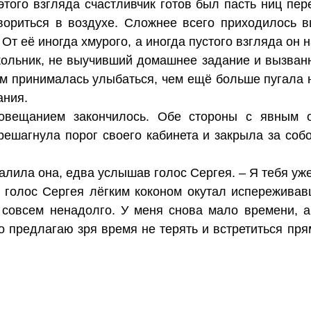
этого взгляда счастливчик готов был пасть ниц пе
твориться в воздухе. Сложнее всего приходилось 
От её иногда хмурого, а иногда пустого взгляда он 
школьник, не выучивший домашнее задание и вызванн
м принималась улыбаться, чем ещё больше пугала н
ания.
овещанием закончилось. Обе стороны с явным о
ешагнула порог своего кабинета и закрыла за собо
алила она, едва услышав голос Сергея. – Я тебя уж
ий голос Сергея лёгким коконом окутал испережив
з совсем ненадолго. У меня снова мало времени, а
то предлагаю зря время не терять и встретиться пр