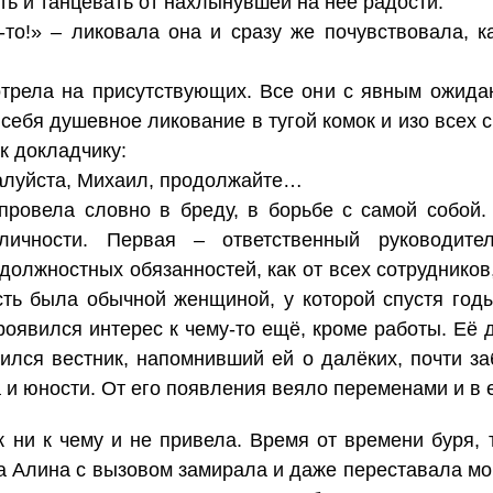
ть и танцевать от нахлынувшей на неё радости.
то!» – ликовала она и сразу же почувствовала, к
трела на присутствующих. Все они с явным ожида
 себя душевное ликование в тугой комок и изо всех
к докладчику:
жалуйста, Михаил, продолжайте…
провела словно в бреду, в борьбе с самой собой.
ичности. Первая – ответственный руководите
должностных обязанностей, как от всех сотрудников,
сть была обычной женщиной, у которой спустя год
роявился интерес к чему-то ещё, кроме работы. Её
вился вестник, напомнивший ей о далёких, почти за
а и юности. От его появления веяло переменами и 
 ни к чему и не привела. Время от времени буря, 
 Алина с вызовом замирала и даже переставала мор