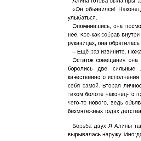
Алина готова была прыга
«Он объявился! Наконец-
улыбаться.
Опомнившись, она посмо
неё. Кое-как собрав внутри
рукавицах, она обратилась 
– Ещё раз извините. По
Остаток совещания она 
боролись две сильные л
качественного исполнения 
себя самой. Вторая лично
тихом болоте наконец-то п
чего-то нового, ведь объя
безмятежных годах детств
Борьба двух
Я
Алины так
вырывалась наружу. Иногда