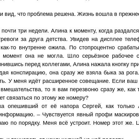
и вид, что проблема решена. Жизнь вошла в прежне
 почти три недели. Алина к моменту, когда раздалс
тревоги за друга детства. Увидев на дисплее тел
 как-то внутренне ожила. По стопроцентно сраба
т момент она не могла. Шло серьёзное рабочее 
инившись перед коллегами, Алина нажала кнопку при
дая конспирацию, она сразу же взяла быка за рога
ать. У меня идёт расширенное совещание. Если ваш
 вмешательства, то я вам перезвоню сразу же, как 
ет связаться по этому же номеру?
ка опешивший от её напора Сергей, как только 
информацию. – Чувствуется явный профи маскировк
чаю по порядку. Меня всё устроит. Номер этот же.