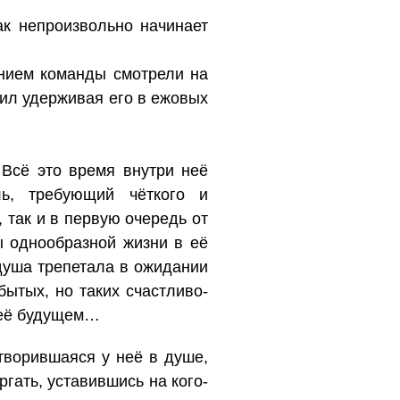
ак непроизвольно начинает
нием команды смотрели на
 сил удерживая его в ежовых
 Всё это время внутри неё
ль, требующий чёткого и
 так и в первую очередь от
ы однообразной жизни в её
 душа трепетала в ожидании
бытых, но таких счастливо-
в её будущем…
творившаяся у неё в душе,
гать, уставившись на кого-