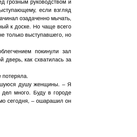
ред грозным руководством и
выступающему, если взгляд
начинал озадаченно мычать,
ый к доске. Но чаще всего
е только выступавшего, но
блегчением покинули зал
й дверь, как схватилась за
е потеряла.
авшуюся душу женщины. – Я
 дел много. Буду в городе
ямо сегодня, – ошарашил он