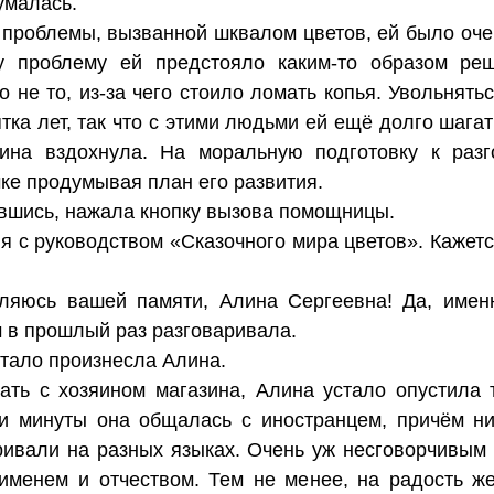
умалась.
 проблемы, вызванной шквалом цветов, ей было оче
у проблему ей предстояло каким-то образом реш
о не то, из-за чего стоило ломать копья. Увольнять
ка лет, так что с этими людьми ей ещё долго шагат
ина вздохнула. На моральную подготовку к разг
чке продумывая план его развития.
ившись, нажала кнопку вызова помощницы.
я с руководством «Сказочного мира цветов». Кажетс
ляюсь вашей памяти, Алина Сергеевна! Да, именн
 в прошлый раз разговаривала.
стало произнесла Алина.
ать с хозяином магазина, Алина устало опустила 
и минуты она общалась с иностранцем, причём ни 
аривали на разных языках. Очень уж несговорчивым 
 именем и отчеством. Тем не менее, на радость ж