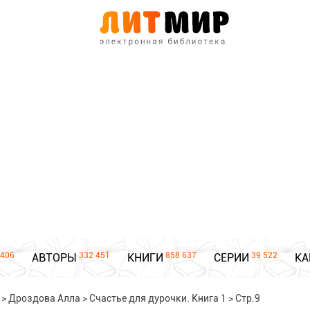
406
332 451
858 637
39 522
АВТОРЫ
КНИГИ
СЕРИИ
КА
>
Дроздова Алла
>
Счастье для дурочки. Книга 1
>
Стр.9