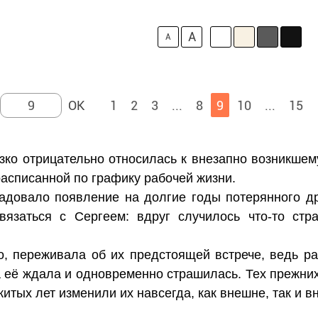
A
A
1
2
3
...
8
9
10
...
15
зко отрицательно относилась к внезапно возникше
расписанной по графику рабочей жизни.
адовало появление на долгие годы потерянного др
связаться с Сергеем: вдруг случилось что-то стр
о, переживала об их предстоящей встрече, ведь р
 её ждала и одновременно страшилась. Тех прежних
итых лет изменили их навсегда, как внешне, так и в