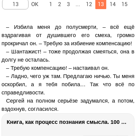
1
2
3
...
12
13
14
15
– Избила меня до полусмерти, – всё ещё
вздрагивая от душившего его смеха, громко
прокричал он. – Требую за избиение компенсацию!
– Шантажист! – тоже продолжая смеяться, она в
долгу не осталась.
– Требую компенсацию! – настаивал он.
– Ладно, чего уж там. Предлагаю ничью. Ты меня
оскорбил, а я тебя побила… Так что всё по
справедливости.
Сергей на полном серьёзе задумался, а потом,
вздохнув, согласился.
Книга, как процесс познания смысла. 100 великих книг: напутствие для читателя. Евгений Жаринов