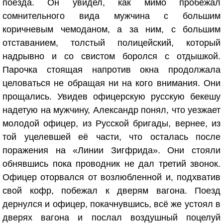
поезда. Он увидел, как мимо пробежал
сомнительного вида мужчина с большим
коричневым чемоданом, а за ним, с большим
отставанием, толстый полицейский, который
надрывно и со свистом боролся с отдышкой.
Парочка стоящая напротив окна продолжала
целоваться не обращая ни на кого внимания. Они
прощались. Увидев офицерскую русскую бекешу
надетую на мужчину, Александр понял, что уезжает
молодой офицер, из Русской бригады, вернее, из
той уцелевшей её части, что осталась после
поражения на «Линии Зигфрида». Они стояли
обнявшись пока проводник не дал третий звонок.
Офицер оторвался от возлюбленной и, подхватив
свой кофр, побежал к дверям вагона. Поезд
дернулся и офицер, покачнувшись, всё же устоял в
дверях вагона и послал воздушный поцелуй