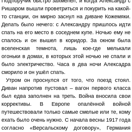
Подпоручик быстро захмелел, и когда Александр с
Ришаром вышли проветриться и покурить на какой-
то станции, он мирно заснул на диване Кожемяки.
Делать было нечего: с Александру пришлось идти
спать на его место в соседнем купе. Ночью ему не
спалось и он вышел в коридор. За окном была
вселенская темнота, лишь кое-где мелькали
огоньки в домах, в которых этой ночью не спали и
было электричество. Часа в два ночи Алексадра
сморило и он ушёл спать.
Утром он проснулся от того, что поезд стоял.
Диван напротив пустовал – вагон первого класса
был едва заполнен на треть. Война вносила свои
коррективы. В Европе опалённой войной
путешествовали только самые смелые или те, кому
ехать было очень нужно. С начала весны 1917 года
согласно «Версальскому договору», Германия