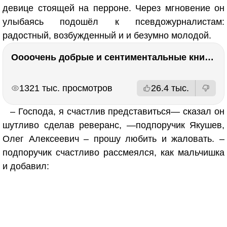
девице стоящей на перроне. Через мгновение он
улыбаясь подошёл к псевдожурналистам:
радостный, возбужденный и и безумно молодой.
Оооочень добрые и сентиментальные книги. Бабушка велела кланяться и История Артура Трулава
РЕКЛАМА
РЕКЛАМА
1321 тыс. просмотров
26.4 тыс.
– Господа, я счастлив представиться— сказал он
шутливо сделав реверанс, —подпоручик Якушев,
Олег Алексеевич – прошу любить и жаловать. –
подпоручик счастливо рассмеялся, как мальчишка
и добавил: