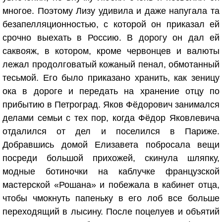
многое. Поэтому Лизу удивила и даже напугала та
безапелляционностью, с которой он приказал ей
срочно выехать в Россию. В дорогу он дал ей
саквояж, в котором, кроме червонцев и валюты
лежал продолговатый кожаный пенал, обмотанный
тесьмой. Его было приказано хранить, как зеницу
ока в дороге и передать на хранение отцу по
прибытию в Петроград. Яков Фёдорович занимался
делами семьи с тех пор, когда Фёдор Яковлевича
отдалился от дел и поселился в Париже.
Добравшись домой Елизавета побросала вещи
посреди большой прихожей, скинула шляпку,
модные ботиночки на каблучке французской
мастерской «Рошана» и побежала в кабинет отца,
чтобы чмокнуть папеньку в его лоб все больше
переходящий в лысину. После поцелуев и объятий