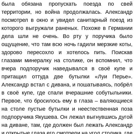
была обязана пропускать поезда по свей
территории, но война продолжалась. Александр
посмотрел в окно и увидел санитарный поезд из
которого выгружали раненых. Похоже в Германии
дела шли не очень. Во рту у поручика было
ощущение, что там всю ночь гадили мерзкие коты,
здорово пересохло и хотелось пить. Поискав
глазами минералку на столике, он вспомнил, что
вчера подпоручик наведывался в своё купе и
притащил оттуда две бутылки «Луи Перье».
Александр встал с дивана, и пошатываясь, побрёл
в своё купе, где спали вчерашние собутыльники.
Первое, что бросилось ему в глаза – валяющиеся
на столе пустые бутылки и неестественная поза
подпоручика Якушева. Он лежал выгнувшись дугой
на диване, там, где должен был лежать Александр
и открытые глаза его смотрели на угол столика, где