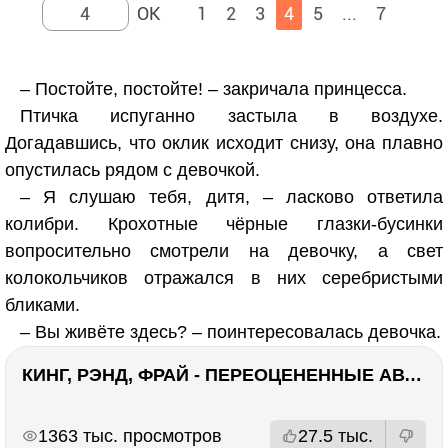
1
2
3
4
5
...
7
– Постойте, постойте! – закричала принцесса.
Птичка испуганно застыла в воздухе.
Догадавшись, что оклик исходит снизу, она плавно
опустилась рядом с девочкой.
– Я слушаю тебя, дитя, – ласково ответила
колибри. Крохотные чёрные глазки-бусинки
вопросительно смотрели на девочку, а свет
колокольчиков отражался в них серебристыми
бликами.
– Вы живёте здесь? – поинтересовалась девочка.
КИНГ, РЭНД, ФРАЙ - ПЕРЕОЦЕНЕННЫЕ АВТОРЫ? ¯\_(ツ)_/¯
РЕКЛАМА
РЕКЛАМА
1363 тыс. просмотров
27.5 тыс.