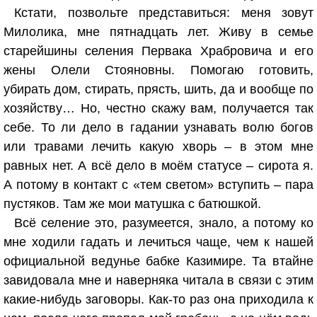
Кстати, позвольте представиться: меня зовут
Милолика, мне пятнадцать лет. Живу в семье
старейшины селения Первака Храбровича и его
жены Олели Стояновны. Помогаю готовить,
убирать дом, стирать, прясть, шить, да и вообще по
хозяйству… Но, честно скажу вам, получается так
себе. То ли дело в гадании узнавать волю богов
или травами лечить какую хворь – в этом мне
равных нет. А всё дело в моём статусе – сирота я.
А потому в контакт с «тем светом» вступить – пара
пустяков. Там же мои матушка с батюшкой.
Всё селение это, разумеется, знало, а потому ко
мне ходили гадать и лечиться чаще, чем к нашей
официальной ведунье бабке Казимире. Та втайне
завидовала мне и наверняка читала в связи с этим
какие-нибудь заговоры. Как-то раз она приходила к