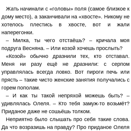
Жать начинали с «головы» поля (самое близкое к
дому место), а заканчивали на «хвосте». Никому не
хотелось плестись в хвосте, вот и жали
наперегонки.
– Милка, ты чего отстаёшь? – кричала моя
подруга Весняна. – Или козой хочешь прослыть?
«Козой» обычно дразнили тех, кто отставал.
Меня ни разу ещё не дразнили: с серпом
управлялась всегда ловко. Вот пироги печь или
прясть – такие чисто женские занятия получались с
горем пополам.
– И как ты такой непряхой можешь быть? –
удивлялась Олеля. – Кто тебя замуж-то возьмёт?
Приданое даже не сошьёшь толком.
Неприятно было слышать про себя такие слова.
Да что возразишь на правду? Про приданое Олеля