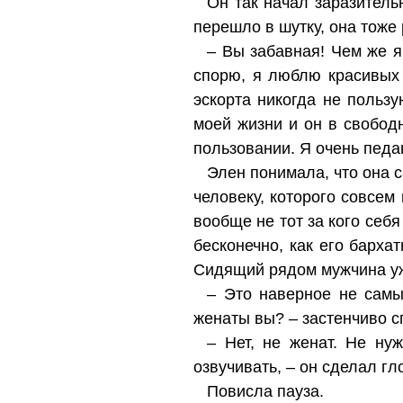
Он так начал заразительн
перешло в шутку, она тоже
– Вы забавная! Чем же я
спорю, я люблю красивых
эскорта никогда не пользу
моей жизни и он в свобод
пользовании. Я очень педа
Элен понимала, что она с
человеку, которого совсем
вообще не тот за кого себя
бесконечно, как его барх
Сидящий рядом мужчина уж
– Это наверное не самы
женаты вы? – застенчиво с
– Нет, не женат. Не ну
озвучивать, – он сделал гл
Повисла пауза.