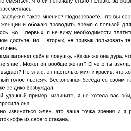
о смеяться, что ей поначалу стало неловко за сказа
 рассмеялась.
 заслужил такое мнение? Подозреваете, что вы сор
 женщин и обожаю проводить время с пользой для 
юсь. Во – первых, я не вижу необходимости платить
ном доступе. Во – вторых, не привык пользовать те
нтичен.
ама загоняет себя в ловушку. «Какая же она дура, ч
 не знает. Может он вообще женат? С чего ты взяла,
 выдает? Не знаю, он настолько мил и красив, что х
атный голос льется». Бесконечная беседа со своим 
е её дико возбуждал.
й удачный пример, извините, я не хотела вас оби
просила она.
жно извиняться Элен, это ваша точка зрения и я 
оток кофе из своего стакана.