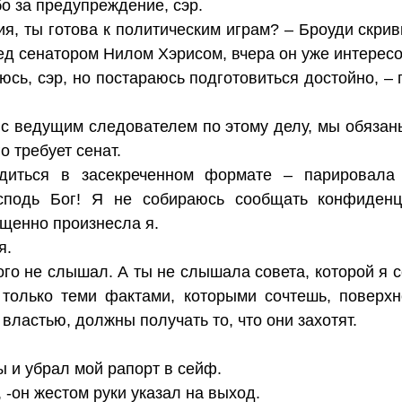
бо за предупреждение, сэр.
я, ты готова к политическим играм? – Броуди скрив
ед сенатором Нилом Хэрисом, вчера он уже интерес
юсь, сэр, но постараюсь подготовиться достойно, – 
 с ведущим следователем по этому делу, мы обязан
о требует сенат.
диться в засекреченном формате – парировала
господь Бог! Я не собираюсь сообщать конфиден
щенно произнесла я.
я.
того не слышал. А ты не слышала совета, которой я 
только теми фактами, которыми сочтешь, поверхн
властью, должны получать то, что они захотят.
ы и убрал мой рапорт в сейф.
-он жестом руки указал на выход.