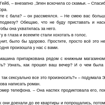
Гейб, – внезапно ,Элен вскочила со скамьи. – Спаси
ора.
те с бала? – он рассмеялся. – Не смею вас больш
 подвезу? Обещаю, что не буду приставать и наси
тобы она ухватилась за него.
у в глаза и всеемте стали хохотать в голос.
днит, было бы здорово. Простите, просто всё это 
одня произошла у нас с вами.
 машина припаркована рядом с книжным магазином
ть? Узнать, как прошел ваш вечер? И о чем была
я так сексуально все это произносить?» – подумала 
това написать роман.
номер телефона. – Она наспех продиктовала его, по
к они доехали до ее квартиры и попрощались, потом