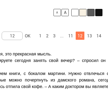
A
A
1
2
3
...
11
12
13
14
я, это прекрасная мысль.
ируете сегодня занять свой вечер? – спросил он
ием книги, с бокалом мартини. Нужно отвлечься 
рые можно почерпнуть из дамского романа, сег
ясь отпила свой кофе. – А каким доктором вы являет