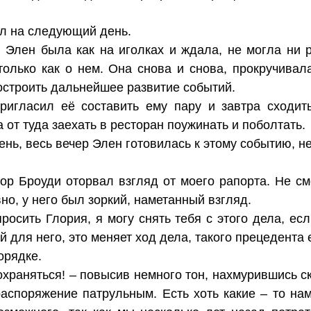
ил на следующий день.
, Элен была как на иголках и ждала, не могла ни 
только как о нем. Она снова и снова, прокручивал
остроить дальнейшее развитие событий.
пригласил её составить ему пару и завтра сходи
 от туда заехать в ресторан поужинать и поболтать.
ь, весь вечер Элен готовилась к этому событию, не 
ор Броуди оторвал взгляд от моего рапорта. Не см
но, у него был зоркий, наметанный взгляд.
росить Глория, я могу снять тебя с этого дела, ес
й для него, это меняет ход дела, такого прецедента
орядке.
храняться! – повысив немного тон, нахмурившись ск
распоряжение патрульным. Есть хоть какие – то нам