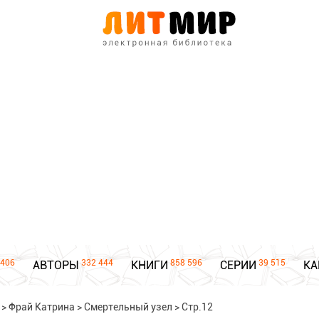
406
332 444
858 596
39 515
АВТОРЫ
КНИГИ
СЕРИИ
КА
>
Фрай Катрина
>
Cмертельный узел
>
Стр.12