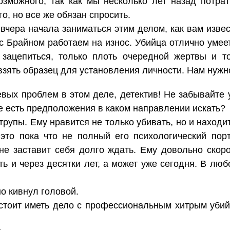
зможного, так как мы несколько лет назад потра
о, но все же обязан спросить.
о вчера начала заниматься этим делом, как вам извес
с Брайном работаем на износ. Убийца отлично умеет
 зацепиться, только плоть очередной жертвы и то
взять образец для установления личности. Нам нужн
евых проблем в этом деле, детектив! Не забывайте 
е есть предположения в каком направлении искать?
трупы. Ему нравится не только убивать, но и находи
 это пока что не полный его психологический портр
не заставит себя долго ждать. Ему довольно скор
ть и через десятки лет, а может уже сегодня. В л
о кивнул головой.
стоит иметь дело с профессиональным хитрым убий