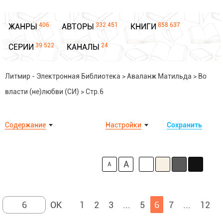
406
332 451
858 637
ЖАНРЫ
АВТОРЫ
КНИГИ
39 522
24
СЕРИИ
КАНАЛЫ
Литмир - Электронная Библиотека
>
Аваланж Матильда
>
Во
власти (не)любви (СИ)
>
Стр.6
Содержание
Настройки
Сохранить
A
A
1
2
3
...
5
6
7
...
12