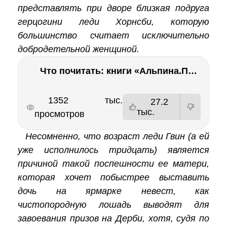
представлять при дворе близкая подруга
герцогини леди Хорнсби, которую
большинство считает исключительно
добродетельной женщиной.
Что почитать: книги «Альпина.Проза» //Побяржина, Декабрев, Ронжина
РЕКЛАМА
РЕКЛАМА
1352 тыс.
27.2
тыс.
просмотров
Несомненно, что возраст леди Гвин (а ей
уже исполнилось тридцать) является
причиной такой поспешности ее матери,
которая хочет побыстрее выставить
дочь на ярмарке невест, как
чистопородную лошадь выводят для
завоевания призов на Дерби, хотя, судя по