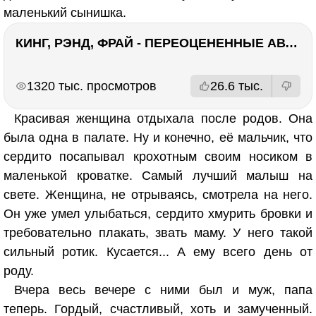
маленький сынишка.
КИНГ, РЭНД, ФРАЙ - ПЕРЕОЦЕНЕННЫЕ АВТОРЫ? ¯\_(ツ)_/¯
РЕКЛАМА
РЕКЛАМА
1320 тыс. просмотров
26.6 тыс.
Красивая женщина отдыхала после родов. Она
была одна в палате. Ну и конечно, её мальчик, что
сердито посапывал крохотным своим носиком в
маленькой кроватке. Самый лучший малыш на
свете. Женщина, не отрываясь, смотрела на него.
Он уже умел улыбаться, сердито хмурить бровки и
требовательно плакать, звать маму. У него такой
сильный ротик. Кусается... А ему всего день от
роду.
Вчера весь вечере с ними был и муж, папа
теперь. Гордый, счастливый, хоть и замученный.