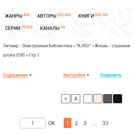
406
332 465
858 701
ЖАНРЫ
АВТОРЫ
КНИГИ
39 529
24
СЕРИИ
КАНАЛЫ
Литмир - Электронная Библиотека
>
"KJIEO"
>
Жизнь - странная
штука (СИ)
>
Стр.1
Содержание
Настройки
Сохранить
A
A
1
2
3
...
33