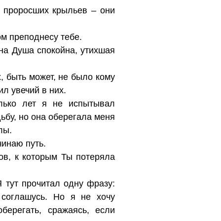
т проросших крыльев – они
ом преподнесу тебе.
ана Душа спокойна, утихшая
, быть может, не было кому
ил увечий в них.
олько лет я не испытывал
дьбу, но она оберегала меня
лы.
чинаю путь.
ов, к которым Ты потеряла
Я тут прочитал одну фразу:
соглашусь. Но я не хочу
ерегать, сражаясь, если