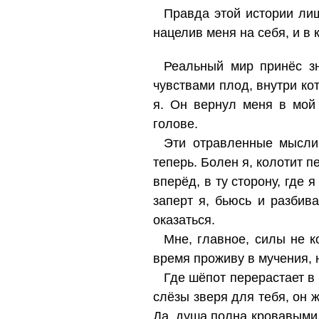
Правда этой истории лиш
нацелив меня на себя, и в 
Реальный мир принёс зн
чувствами плод, внутри к
я. Он вернул меня в мой
голове.
Эти отравленные мысли 
теперь. Болен я, колотит п
вперёд, в ту сторону, где 
заперт я, бьюсь и разбив
оказаться.
Мне, главное, силы не ко
время проживу в мучения, н
Где шёпот перерастает в 
слёзы зверя для тебя, он ж
Да, душа полна кровавыми д