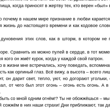
лища, когда приносят в жертву тех, кто верен «был» 
о почему в нашем мире признание в любви карается
ая жизнь до настоящего времени и как кодовое слов
дуновения этих слов, как в шторм, в котором не 
ре. Сравнить их можно пулей в сердце, в тот момен
я кого он жмёт курок, когда у каждой свой патрон.
о в жизни мне встречались, хочу поведать, вспоминая
ть как орлиный глаз. Всё вижу, а высота – всего ли
ит, он дарит свет, тепло, уют, но догорают угольки
ал, от чего был этот огонь – огонь есть огонь. А в
.
быть со мной одним огнём!? Ты не обожжёшься – мы 
й сожжём в них наши страхи! Дни приближают, так д