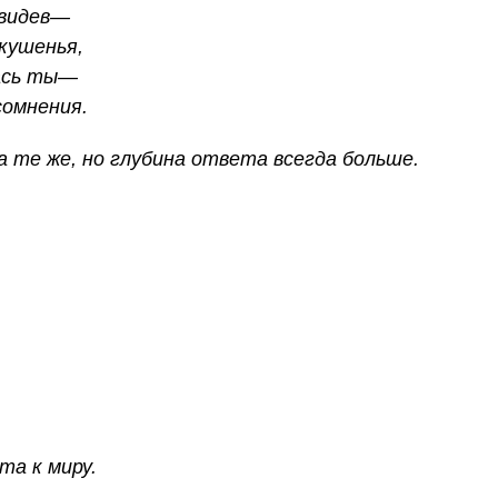
увидев—
кушенья,
ась ты—
сомнения.
а те же, но глубина ответа всегда больше.
та к миру.