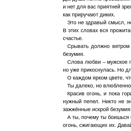
и нет для вас приятней зре
как приручают диких.
Это не здравый смысл, н
В этих словах вся прожит
счастье.
Срывать должно ветром 
безумия.
Слова любви – мужское го
но уже прикоснулась. Но дл
О каждом ярком цвете, чт
Ты далеко, но влюбленнос
Красив огонь, и пока гор
нужный пепел. Никто не зн
зажжённые искрой безумия
А ты, почему ты боишься 
огонь, сжигающих их. Дава