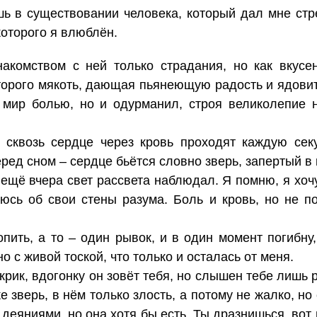
ь в существовании человека, который дал мне стр
которого я влюблён.
акомством с ней только страдания, но как вкусе
оторого мякоть, дающая пьянеющую радость и ядовит
 мир болью, но и одурманил, строя великолепие 
сквозь сердце через кровь проходят каждую секу
еред сном – сердце бьётся словно зверь, запертый в 
я ещё вчера свет рассвета наблюдал. Я помню, я хочу
аюсь об свои стены разума. Боль и кровь, но не п
пить, а то – один рывок, и в один момент погибну, 
о с живой тоской, что только и осталась от меня.
крик, вдогонку он зовёт тебя, но слышен тебе лишь 
е зверь, в нём только злость, а потому не жалко, но
еяниями, но она хотя бы есть. Ты дразнишься, вот и