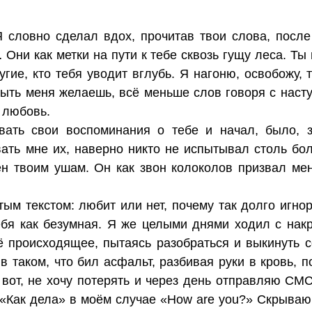
 словно сделал вдох, прочитав твои слова, после 
Они как метки на пути к тебе сквозь гущу леса. Ты 
угие, кто тебя уводит вглубь. Я нагоню, освобожу,
быть меня желаешь, всё меньше слов говоря с наст
а любовь.
вать свои воспоминания о тебе и начал, было, з
ать мне их, наверно никто не испытывал столь бол
ен твоим ушам. Он как звон колоколов призвал мен
тым текстом: любит или нет, почему так долго игн
себя как безумная. Я же целыми днями ходил с нак
ё происходящее, пытаясь разобраться и выкинуть со
 в таком, что бил асфальт, разбивая руки в кровь, 
 вот, не хочу потерять и через день отправляю CMC
: «Как дела» в моём случае «How are you?» Скрываю