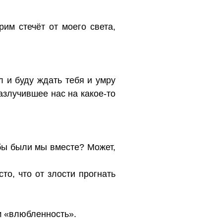
рим стечёт от моего света,
л и буду ждать тебя и умру
разлучившее нас на какое-то
обы были мы вместе? Может,
то, что от злости прогнать
м «влюбленность».