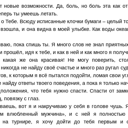
 новые возможности. Да, боль, но боль эта как о
еперь ты умеешь летать.
 о Тебе. Всюду исписанные клочки бумаги – целый т
 взошла, и она видна в моей улыбке. Как воды оке
ываю, пока спишь ты. Я много слов не знал приятных
и прошёл, идя к тебе, и как в ней и как много я получ
 какая же она красивая! Не могу поверить, ст
 никогда не найду своё счастье и много раз ругал су
в, к которым я всё пытался подойти, ломая свои уг
бе найду ответы твоего поведения, а пока я только на
оложения, что тебя нужно спасти. Спасти от замк
, повязку с глаз.
ваешь, вот я и накручиваю у себя в голове чушь. 
чем влюбленный мужчина», и с ней я полностью 
 на турнире, я хочу дойти до тебя первым и об