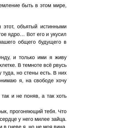
емление быть в этом мире,
н этот, объятый истинными
ое ядро… Вот его и укусил
нашего общего будущего в
нду, и только ими я живу
клетке. В темноте всё рвусь
 туда, но стены есть. В них
онимаю я, на свободе хочу
так и не поняв, а так хоть
рык, прогоняющий тебя. Что
 сердце у него милее зайца.
 в гневе я, но не моя вина,