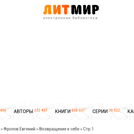
406
332 451
858 637
39 522
АВТОРЫ
КНИГИ
СЕРИИ
КА
>
Фролов Евгений
>
Возвращение к себе
>
Стр.1