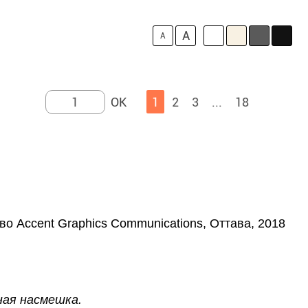
A
A
1
2
3
...
18
 Accent Graphics Communications, Оттава, 2018
ная насмешка.