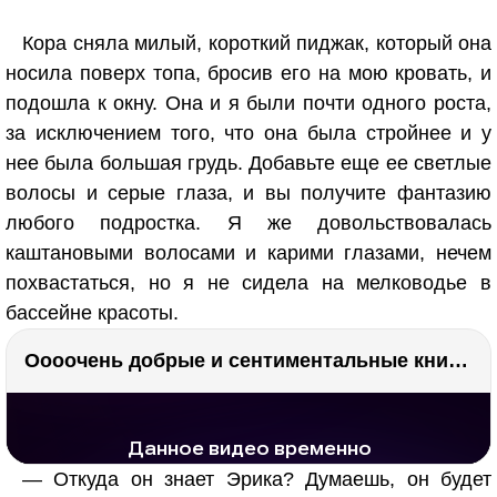
Кора сняла милый, короткий пиджак, который она
носила поверх топа, бросив его на мою кровать, и
подошла к окну. Она и я были почти одного роста,
за исключением того, что она была стройнее и у
нее была большая грудь. Добавьте еще ее светлые
волосы и серые глаза, и вы получите фантазию
любого подростка. Я же довольствовалась
каштановыми волосами и карими глазами, нечем
похвастаться, но я не сидела на мелководье в
бассейне красоты.
Оооочень добрые и сентиментальные книги. Бабушка велела кланяться и История Артура Трулава
РЕКЛАМА
РЕКЛАМА
1297 тыс. просмотров
25.9 тыс.
— Откуда он знает Эрика? Думаешь, он будет