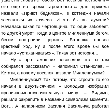
ушел, ни слова не говоря. Вот поселок построили –
его еще во время строительства для прикола
назвали «Приют бедняков», в коттеджи начали
заселяться их хозяева. И что бы вы думали?
Началась какая-то чертовщина. То один заболеет,
то другой умрет. Тогда в центре Миллениума бегом,
бегом построили церковь. Батюшка провел
крестный ход, ну и после этого вроде бы все
начало «устаканиваться». Такая вот история…
– Ну а про тамошних новоселов что ты там
собирался рассказать? – напомнил Станислав. –
Кстати, а почему поселок назвали Миллениумом?
– Миллениумом? Так потому, что строить-то его
начали в двухтысячном! – Володька изобразил
иронично-многозначительную мину. – Видимо,
решили закрепить в названии символизм момента.
Вот… А напарником Василия Васильича работал