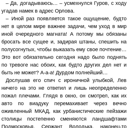
– Да, догадываюсь… – усмехнулся Гуров, с ходу
угадав намек в адрес Орлова.
– Иной раз появляется такое ощущение, будто
нет в целом мире важнее задачи, чем уход в мир
иной очередного магната! А потому мы обязаны
бросать все сущее и, задирая штаны, спешить на
полусогнутых, чтобы выказать ему свое почтение…
Это вот обязательно сегодня надо было поднять
по тревоге нас обоих, как будто других дел нет и
быть не может? А-а-а! Дурдом полнейший…
Дослушав его спич с ироничной улыбкой, Лев
ничего на это не ответил и лишь неопределенно
пожал плечами. Глядя в окно, он смотрел, как их
авто по виадуку перемахивает через вечно
оживленный МКАД, как урбанистические пейзажи
столицы постепенно сменяются ландшафтами
Подмосковья. Сержант Володька, наконец-то