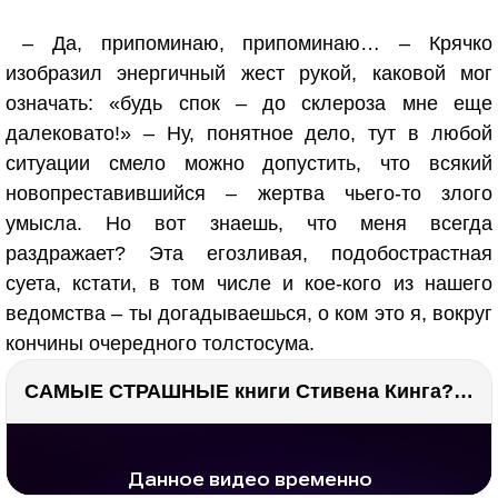
– Да, припоминаю, припоминаю… – Крячко
изобразил энергичный жест рукой, каковой мог
означать: «будь спок – до склероза мне еще
далековато!» – Ну, понятное дело, тут в любой
ситуации смело можно допустить, что всякий
новопреставившийся – жертва чьего-то злого
умысла. Но вот знаешь, что меня всегда
раздражает? Эта егозливая, подобострастная
суета, кстати, в том числе и кое-кого из нашего
ведомства – ты догадываешься, о ком это я, вокруг
кончины очередного толстосума.
САМЫЕ СТРАШНЫЕ книги Стивена Кинга???
РЕКЛАМА
РЕКЛАМА
1295 тыс. просмотров
26.0 тыс.