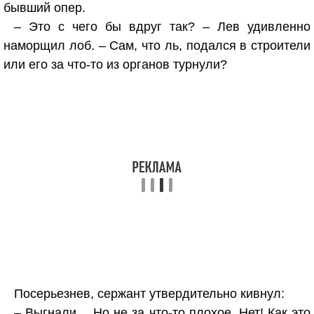
бывший опер.
– Это с чего бы вдруг так? – Лев удивленно
наморщил лоб. – Сам, что ль, подался в строители
или его за что-то из органов турнули?
Посерьезнев, сержант утвердительно кивнул:
– Выгнали… Но не за что-то плохое. Нет! Как это