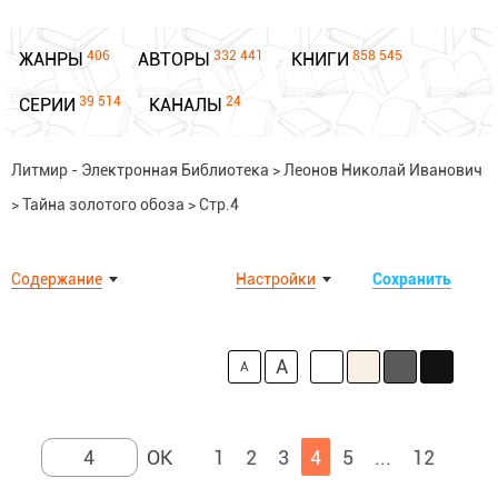
406
332 441
858 545
ЖАНРЫ
АВТОРЫ
КНИГИ
39 514
24
СЕРИИ
КАНАЛЫ
Литмир - Электронная Библиотека
>
Леонов Николай Иванович
>
Тайна золотого обоза
>
Стр.4
Содержание
Настройки
Сохранить
A
A
1
2
3
4
5
...
12