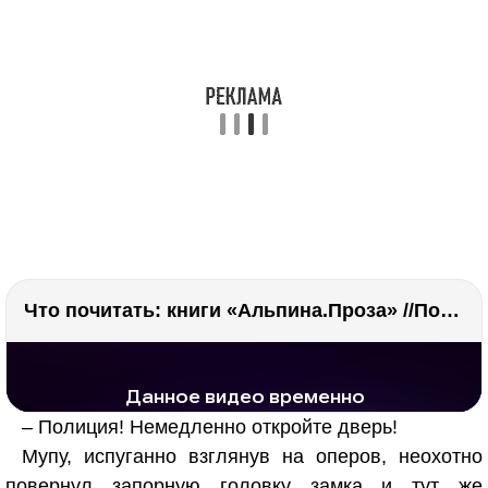
Что почитать: книги «Альпина.Проза» //Побяржина, Декабрев, Ронжина
РЕКЛАМА
РЕКЛАМА
1298 тыс. просмотров
26.1 тыс.
– Полиция! Немедленно откройте дверь!
Мупу, испуганно взглянув на оперов, неохотно
повернул запорную головку замка и тут же