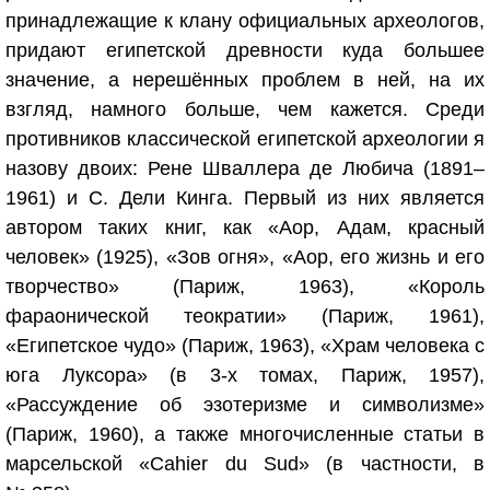
принадлежащие к клану официальных археологов,
придают египетской древности куда большее
значение, а нерешённых проблем в ней, на их
взгляд, намного больше, чем кажется. Среди
противников классической египетской археологии я
назову двоих: Рене Шваллера де Любича (1891–
1961) и С. Дели Кинга. Первый из них является
автором таких книг, как «Аор, Адам, красный
человек» (1925), «Зов огня», «Аор, его жизнь и его
творчество» (Париж, 1963), «Король
фараонической теократии» (Париж, 1961),
«Египетское чудо» (Париж, 1963), «Храм человека с
юга Луксора» (в 3-х томах, Париж, 1957),
«Рассуждение об эзотеризме и символизме»
(Париж, 1960), а также многочисленные статьи в
марсельской «Cahier du Sud» (в частности, в