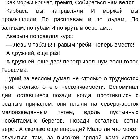
Как моржи кричат, гремят, Собираться нам велят.
Карбаса мы направляли И моржей мы
промышляли По расплавам и по льдам, По
заливам, по губам И по крутым берегам…
Аверьян поправлял курс:
— Левым табань! Правым греби! Теперь вместе!
А дружней, еще раз!
А дружней, еще два! перекрывал шум волн голос
Герасима.
Гурий за веслом думал не столько о трудностях
пути, сколько о его нескончаемости. Вспоминал
дни, оставшиеся позади, когда, простившись с
родным причалом, они плыли на северо-восток
малоизведанным путем, вдоль пустынных
необитаемых берегов. Позади остались сотни
верст. А сколько еще впереди? Мало ли что может
случиться там, за высокой грядой каменистого