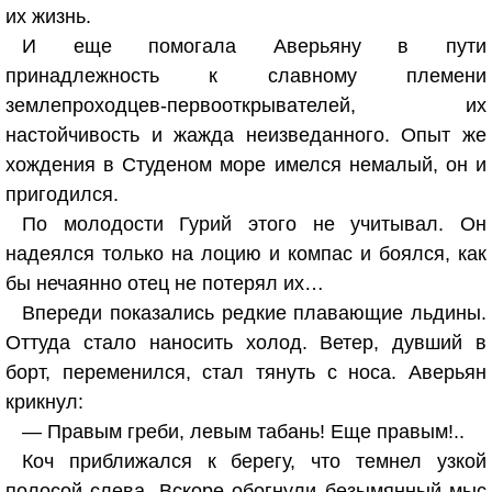
их жизнь.
И еще помогала Аверьяну в пути
принадлежность к славному племени
землепроходцев-первооткрывателей, их
настойчивость и жажда неизведанного. Опыт же
хождения в Студеном море имелся немалый, он и
пригодился.
По молодости Гурий этого не учитывал. Он
надеялся только на лоцию и компас и боялся, как
бы нечаянно отец не потерял их…
Впереди показались редкие плавающие льдины.
Оттуда стало наносить холод. Ветер, дувший в
борт, переменился, стал тянуть с носа. Аверьян
крикнул:
— Правым греби, левым табань! Еще правым!..
Коч приближался к берегу, что темнел узкой
полосой слева. Вскоре обогнули безымянный мыс