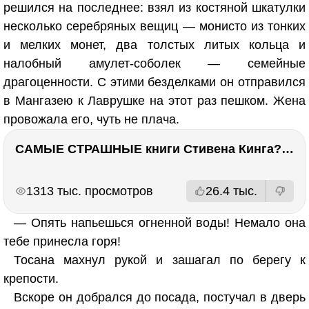
решился на последнее: взял из костяной шкатулки
несколько серебряных вещиц — монисто из тонких
и мелких монет, два толстых литых кольца и
налобный амулет-соболек — семейные
драгоценности. С этими безделками он отправился
в Мангазею к Лаврушке на этот раз пешком. Жена
провожала его, чуть не плача.
САМЫЕ СТРАШНЫЕ книги Стивена Кинга???
РЕКЛАМА
РЕКЛАМА
1313 тыс. просмотров
26.4 тыс.
— Опять напьешься огненной воды! Немало она
тебе принесла горя!
Тосана махнул рукой и зашагал по берегу к
крепости.
Вскоре он добрался до посада, постучал в дверь