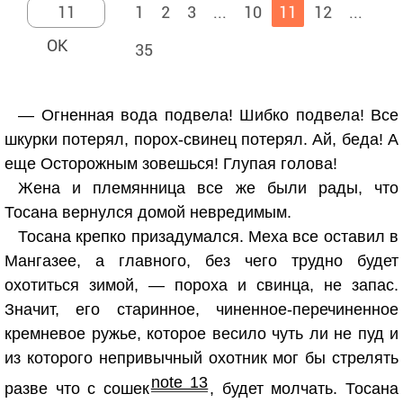
1
2
3
...
10
11
12
...
35
— Огненная вода подвела! Шибко подвела! Все
шкурки потерял, порох-свинец потерял. Ай, беда! А
еще Осторожным зовешься! Глупая голова!
Жена и племянница все же были рады, что
Тосана вернулся домой невредимым.
Тосана крепко призадумался. Меха все оставил в
Мангазее, а главного, без чего трудно будет
охотиться зимой, — пороха и свинца, не запас.
Значит, его старинное, чиненное-перечиненное
кремневое ружье, которое весило чуть ли не пуд и
из которого непривычный охотник мог бы стрелять
note 13
разве что с сошек
, будет молчать. Тосана