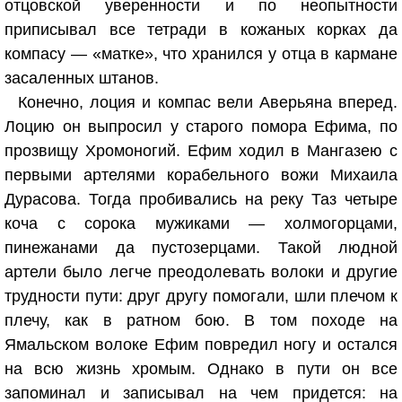
отцовской уверенности и по неопытности
приписывал все тетради в кожаных корках да
компасу — «матке», что хранился у отца в кармане
засаленных штанов.
Конечно, лоция и компас вели Аверьяна вперед.
Лоцию он выпросил у старого помора Ефима, по
прозвищу Хромоногий. Ефим ходил в Мангазею с
первыми артелями корабельного вожи Михаила
Дурасова. Тогда пробивались на реку Таз четыре
коча с сорока мужиками — холмогорцами,
пинежанами да пустозерцами. Такой людной
артели было легче преодолевать волоки и другие
трудности пути: друг другу помогали, шли плечом к
плечу, как в ратном бою. В том походе на
Ямальском волоке Ефим повредил ногу и остался
на всю жизнь хромым. Однако в пути он все
запоминал и записывал на чем придется: на