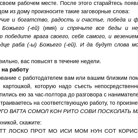
 своем рабочем месте. После этого старайтесь поя
дом из дому произносите такие заговорные слова:
лучие и богатство, радость и счастье, победа и
 Божьего (-ей)
(имя)
и спрячьте все беды и не
победите врага своего, себя самого, и везением 
це раба (-ы) Божьего (-ей). И да будут слова м
вильно, вас повысят в течение недели.
 на работу
вание с работодателем вам или вашим близким пом
 картошкой, которую надо съесть непосредственн
тились ею за час-полтора до разговора с нанимател
траиваетесь на соответствующую работу, то произне
ГО ВАТТА СОМОЛ КОН РИТО СОВИ ПОСКОЛАТЬ М
хникой, скажите:
TT ЛОСКО ПРОТ МО ИСИ MOM НУН СОТ КОРИС