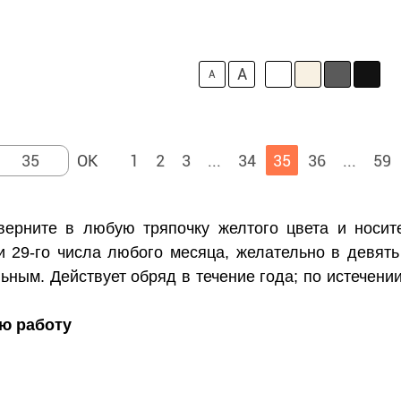
A
A
1
2
3
...
34
35
36
...
59
ерните в любую тряпочку желтого цвета и носит
и 29-го числа любого месяца, желательно в девять 
ным. Действует обряд в течение года; по истечении
ую работу