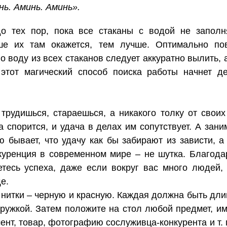
нь. Аминь. Аминь».
до тех пор, пока все стаканы с водой не запол
ше их там окажется, тем лучше. Оптимально по
о воду из всех стаканов следует аккуратно вылить,
 этот магический способ поиска работы начнет д
 трудишься, стараешься, а никакого толку от свои
а спорится, и удача в делах им сопутствует. А зан
 бывает, что удачу как бы забирают из зависти, а 
нкуренция в современном мире – не шутка. Благодар
етесь успеха, даже если вокруг вас много людей,
е.
нитки – черную и красную. Каждая должна быть дли
 дружкой. Затем положите на стол любой предмет, 
ент, товар, фотографию сослуживца-конкурента и т. 