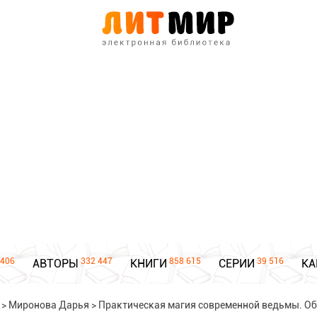
406
332 447
858 615
39 516
АВТОРЫ
КНИГИ
СЕРИИ
КА
>
Миронова Дарья
>
Практическая магия современной ведьмы. Об