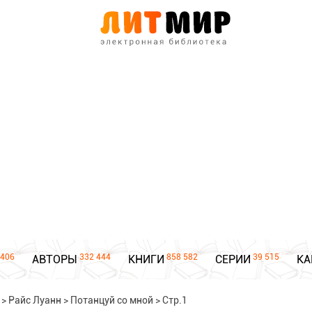
406
332 444
858 582
39 515
АВТОРЫ
КНИГИ
СЕРИИ
КА
>
Райс Луанн
>
Потанцуй со мной
>
Стр.1