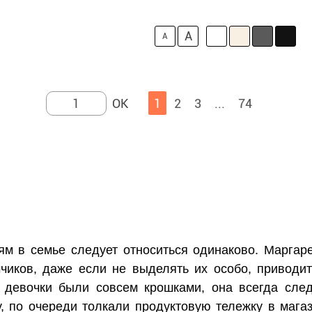
A
A
1
2
3
...
74
тям в семье следует относиться одинаково. Маргар
мчиков, даже если не выделять их особо, приводи
 девочки были совсем крошками, она всегда след
у, по очереди толкали продуктовую тележку в мага