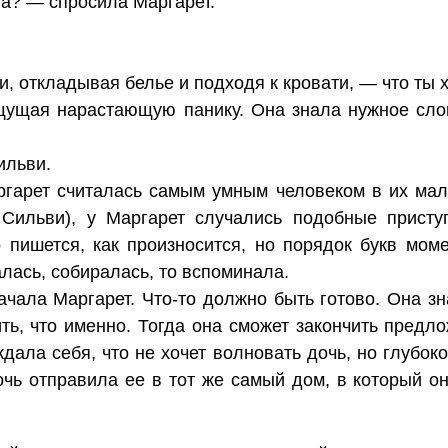
а? — спросила Маргарет.
, откладывая белье и подходя к кровати, — что ты 
щущая нарастающую панику. Она знала нужное слов
ильви.
ргарет считалась самым умным человеком в их мал
 Сильви), у Маргарет случались подобные присту
о пишется, как произносится, но порядок букв моме
лась, собиралась, то вспоминала.
ала Маргарет. Что-то должно быть готово. Она зна
ить, что именно. Тогда она сможет закончить предл
дала себя, что не хочет волновать дочь, но глубок
очь отправила ее в тот же самый дом, в который о