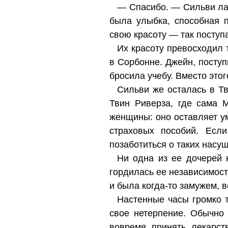
— Спасибо. — Сильви лас
была улыбка, способная 
свою красоту — так поступ
Их красоту превосходил 
в Сорбонне. Джейн, поступ
бросила учебу. Вместо это
Сильви же осталась в Т
Твин Риверза, где сама 
женщины: оно оставляет у
страховых пособий. Есл
позаботиться о таких насущ
Ни одна из ее дочерей 
гордилась ее независимост
и была когда-то замужем, 
Настенные часы громко т
свое нетерпение. Обычно
вовремя принять лекарст