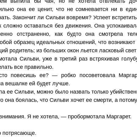
ием выпила бы чая, но не хотела отвлекать до
ильно она ее ценит, что не сомневается ни в еди
ать. Закончит ли Сильви вовремя? Успеет встретить
ак сложно оставаться без движения. Она успокаивал
енно отстраненно, как будто она смотрела теле
обой образец идеальных отношений, что возникают
й родитель; из больших окон льется ласковый свет
отала Сильви, уже в третий раз встряхивая голуб
елать все правильно.
то повесишь ее? — робко посоветовала Маргар
на вешалке ей будет лучше.
ла ее Сильви, можно было назвать только убийстве
то она боялась, что Сильви хочет ее смерти, а потом
внимания. Я не хотела, — пробормотала Маргарет.
о потрясающе.