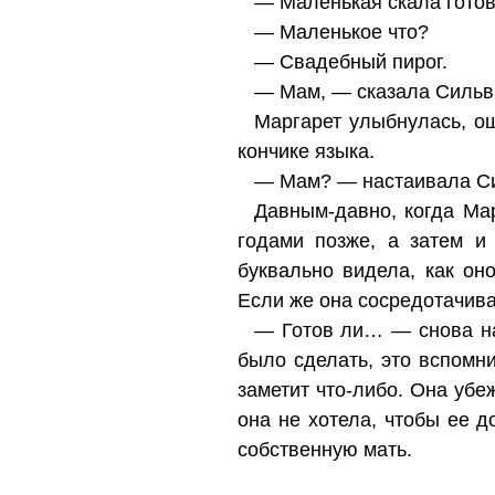
— Маленькая скала готов
— Маленькое что?
— Свадебный пирог.
— Мам, — сказала Сильви
Маргарет улыбнулась, о
кончике языка.
— Мам? — настаивала С
Давным-давно, когда Ма
годами позже, а затем и
буквально видела, как он
Если же она сосредотачива
— Готов ли… — снова нач
было сделать, это вспомн
заметит что-либо. Она убеж
она не хотела, чтобы ее д
собственную мать.