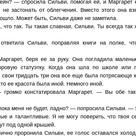
ейн? — спросила Сильви, помогая ей, и Маргарет 
 не застонать от облегчения. Вместо этого она вз
зошло. Может быть, Сильви даже не заметила.
 что так. Ты такая славная, Сильви. Ты всегда так
ответила Сильви, поправляя книги на полке, ч
аргарет, беря ее за руку. Она погладила маленьк
ровую статуэтку. Когда она шла по школе или п
В свои тридцать три она все еще была потрясающе к
сто ее красота была иной. Немного иной.
 громко констатировала Маргарет. — Вы обе так
пока меня не будет, ладно? — попросила Сильви. — Я
е и талантливые. Я не могу поверить, что твоя с
ут под одной крышей.
ично проронила Сильви, ее голос оставался холод