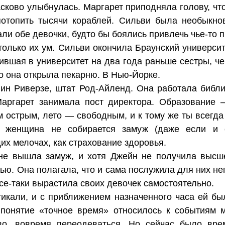
ково улыбнулась. Маргарет приподняла голову, что
потопить тысячи кораблей. Сильви была необыкнов
али обе девочки, будто бы боялись привлечь чье-то 
только их ум. Сильви окончила Браунский университ
ившая в университет на два года раньше сестры, че
го она открыла пекарню. В Нью-Йорке.
вин Риверзе, штат Род-Айленд. Она работала библ
Маргарет занимала пост директора. Образование 
м острым, лето — свободным, и к тому же ты всегда
и женщина не собирается замуж (даже если и со
их мелочах, как страхование здоровья.
не вышла замуж, и хотя Джейн не получила высше
ью. Она полагала, что и сама послужила для них н
все-таки вырастила своих девочек самостоятельно.
икали, и с приближением назначенного часа ей бы
 понятие «точное время» относилось к событиям 
во, вовремя переодеваться. Но сейчас было вре