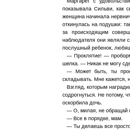
Маргарет с удовольств
показывала Сильви, как с
женщина начинала нервнич
откинулась на подушки: т
за происходящим соверш
наблюдателя они являли с
послушный ребенок, любящи
— Проклятие! — проборм
шелка. — Никак не могу сд
— Может быть, ты прос
складывать. Мне кажется, 
Взгляд, которым награди
содрогнуться. Не потому, ч
оскорбила дочь.
— О, милая, не обращай 
— Все в порядке, мам.
— Ты делаешь все прост