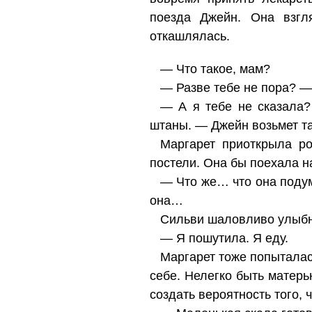
поезда Джейн. Она взгл
откашлялась.
— Что такое, мам?
— Разве тебе не пора? —
— А я тебе не сказала?
штаны. — Джейн возьмет та
Маргарет приоткрыла ро
постели. Она бы поехала н
— Что же… что она подум
она…
Сильви шаловливо улыбн
— Я пошутила. Я еду.
Маргарет тоже попыталась
себе. Нелегко быть матерь
создать вероятность того, 