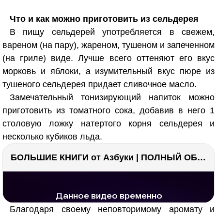
Что и как можно приготовить из сельдерея
В пищу сельдерей употребляется в свежем,
вареном (на пару), жареном, тушеном и запеченном
(на гриле) виде. Лучше всего оттеняют его вкус
морковь и яблоки, а изумительный вкус пюре из
тушеного сельдерея придает сливочное масло.
Замечательный тонизирующий напиток можно
приготовить из томатного сока, добавив в него 1
столовую ложку натертого корня сельдерея и
несколько кубиков льда.
БОЛЬШИЕ КНИГИ от Азбуки | ПОЛНЫЙ ОБЗОР | Моя коллекция 20+ книг ??
РЕКЛАМА
РЕКЛАМА
1299 тыс. просмотров
26.1 тыс.
Благодаря своему неповторимому аромату и