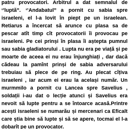
patru provocatori. Arbitrul a dat semnalul de
‘’luptă’’. ‘’Andabatul’’ a pornit cu sabia spre
israeleni, el l-a lovit în piept pe un israelean.
Retiarus a încercat să arunce cu plasa sa de
pescar atît timp cît provocatorii îi provocau pe
israeleni. Pe cei prinși în plasa îi aștepta pumnul
sau sabia gladiatorului . Lupta nu era pe viață și pe
moarte de aceea ei nu erau înjunghiați , dar dacă
cădeau la pamînt prinși de sabia adversarului
trebuiau să plece de pe ring. Au plecat cîțiva
israeleni , iar acum ei erau la același număr. Un
murmmilo a pornit cu Lancea spre Savelius ,
soldații i-au dat o lecție atunci și Savelius era
nevoit să lupte pentru a se întoarce acasă.Printre
acești israeleni se numarău și mercenari ca Eficalt
care știa bine să lupte și să se apere, tocmai el l-a
dobarît pe un provocator.