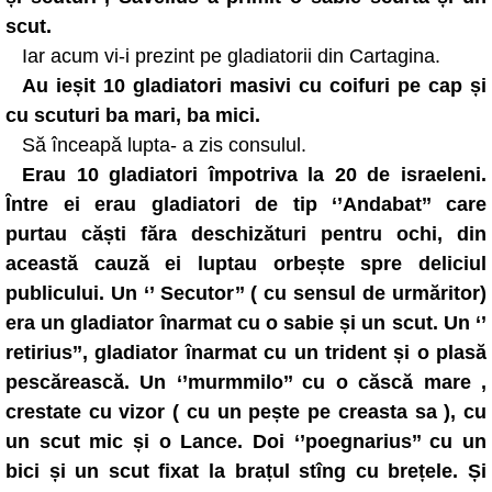
scut.
Iar acum vi-i prezint pe gladiatorii din Cartagina.
Au ieșit 10 gladiatori masivi cu coifuri pe cap și
cu scuturi ba mari, ba mici.
Să înceapă lupta- a zis consulul.
Erau 10 gladiatori împotriva la 20 de israeleni.
Între ei erau gladiatori de tip ‘’Andabat’’ care
purtau căști făra deschizături pentru ochi, din
această cauză ei luptau orbește spre deliciul
publicului. Un ‘’ Secutor’’ ( cu sensul de urmăritor)
era un gladiator înarmat cu o sabie și un scut. Un ‘’
retirius’’, gladiator înarmat cu un trident și o plasă
pescărească. Un ‘’murmmilo’’ cu o căscă mare ,
crestate cu vizor ( cu un pește pe creasta sa ), cu
un scut mic și o Lance. Doi ‘’poegnarius’’ cu un
bici și un scut fixat la brațul stîng cu brețele. Și