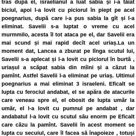
tras după el, israelianul a luat sabia și i-a tăiat
biciul, apoi l-a lovit cu piciorul în piept pe acel
poegnarius, după care i-a pus sabia la gît și l-a
eliminat. Savelii s-a luptat o vreme cu acel
murmmilo, acesta îl tot ataca pe el, dar Savelii era
mai scund și mai rapid decît acel uriaș.La un
moment dat, Lancea a zburat pe lînga scutul lui,
Savelii s-a aplecat și l-a lovit cu piciorul în burtă ,
uriașul a scăpat sabia din mîini și a căzut la
pamînt. Astfel Savelii l-a eliminat pe uriaș. Ultimul
poegnarius a mai eliminat 3 israeleni. Eficalt se
lupta cu ferociul andabat, el se apăra de atacurile
care veneau spre el, el obosit de lupta umăr la
umăr, el l-a lovit cu pumnul pe andabat , dar
andabatul l-a lovit cu scutul său enorm pe Eficalt
care căzu la pamînt. Savelii în acest moment se
lupta cu secuiul, care îl facea să înapoieze , totuși