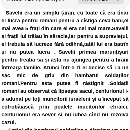
Savelii era un simplu țăran, cu toate că era tînar
el lucra pentru romani pentru a cîstiga ceva bani,el
mai avea 5 frați din care el era cel mai mare.Savelii
și frații lui trăiau în săracie,iar pentru a supraviețui,
el trebuia să lucreze fără odihnă,tatăl lui era batrîn
și nu putea lucra . Savelii primea marunțișuri
pentru treaba sa și asta nu ajungea pentru a hrăni
întreaga familie. Atunci într-o zi el decise să i-a un
sac mic de grîu din hambarul soldaților
romani.Pentru asta putea fi răstignit .Soldații
romani au observat că lipsește sacul, centurionul i-
a adunat pe toți muncitorii israeleni și a început să
cotrobăiască prin poalele mucitorilor ebraici,
centurionul era sever și nu iubea cînd nu rezolva
cazul.