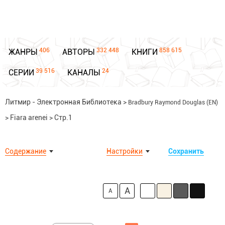
406
332 448
858 615
ЖАНРЫ
АВТОРЫ
КНИГИ
39 516
24
СЕРИИ
КАНАЛЫ
Литмир - Электронная Библиотека
>
Bradbury Raymond Douglas (EN)
>
Fiara arenei
>
Стр.1
Содержание
Настройки
Сохранить
A
A