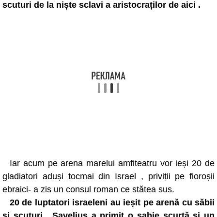
scuturi de la niște sclavi a aristocraților de aici .
Iar acum pe arena marelui amfiteatru vor ieși 20 de
gladiatori aduși tocmai din Israel , priviții pe fioroșii
ebraici- a zis un consul roman ce stătea sus.
20 de luptatori israeleni au ieșit pe arenă cu săbii
și scuturi , Savelius a primit o sabie scurtă și un