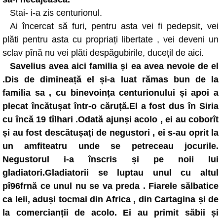
Stai- i-a zis centurionul.
Ai încercat să furi, pentru asta vei fi pedepsit, vei
plăti pentru asta cu propriați libertate , vei deveni un
sclav pînă nu vei plăti despăgubirile, ducețil de aici.
Savelius avea aici familia și ea avea nevoie de el
.Dis de dimineață el și-a luat rămas bun de la
familia sa , cu binevoința centurionului și apoi a
plecat încătușat într-o căruță.El a fost dus în Siria
cu încă 19 tîlhari .Odată ajunși acolo , ei au coborît
și au fost descătușați de negustori , ei s-au oprit la
un amfiteatru unde se petreceau jocurile.
Negustorul i-a înscris și pe noii lui
gladiatori.Gladiatorii se luptau unul cu altul
pî96frnă ce unul nu se va preda . Fiarele sălbatice
ca leii, aduși tocmai din Africa , din Cartagina și de
la comercianții de acolo. Ei au primit săbii și