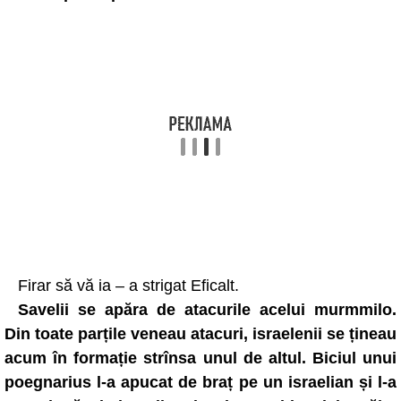
Firar să vă ia – a strigat Eficalt.
Savelii se apăra de atacurile acelui murmmilo.
Din toate parțile veneau atacuri, israelenii se țineau
acum în formație strînsa unul de altul. Biciul unui
poegnarius l-a apucat de braț pe un israelian și l-a