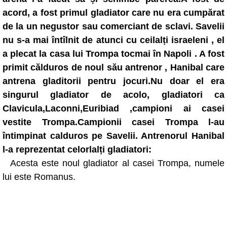
acord, a fost primul gladiator care nu era cumpărat
de la un negustor sau comerciant de sclavi. Savelii
nu s-a mai întîlnit de atunci cu ceilalți israeleni , el
a plecat la casa lui Trompa tocmai în Napoli . A fost
primit călduros de noul său antrenor , Hanibal care
antrena gladitorii pentru jocuri.Nu doar el era
singurul gladiator de acolo, gladiatori ca
Clavicula,Laconni,Euribiad ,campioni ai casei
vestite Trompa.Campionii casei Trompa l-au
întimpinat calduros pe Savelii. Antrenorul Hanibal
l-a reprezentat celorlalți gladiatori:
Acesta este noul gladiator al casei Trompa, numele
lui este Romanus.