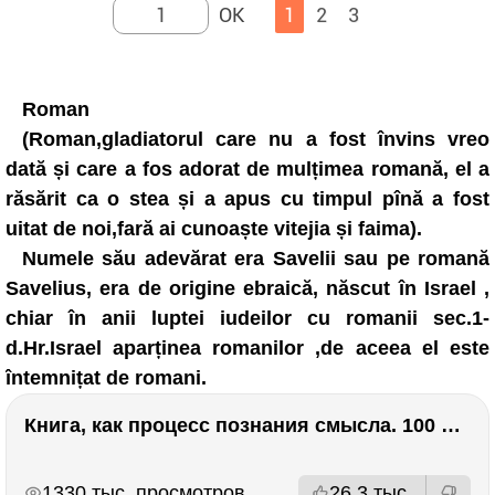
1
2
3
Roman
(Roman,gladiatorul care nu a fost învins vreo
dată și care a fos adorat de mulțimea romană, el a
răsărit ca o stea și a apus cu timpul pînă a fost
uitat de noi,fară ai cunoaște vitejia și faima).
Numele său adevărat era Savelii sau pe romană
Savelius, era de origine ebraică, născut în Israel ,
chiar în anii luptei iudeilor cu romanii sec.1-
d.Hr.Israel aparținea romanilor ,de aceea el este
întemnițat de romani.
Книга, как процесс познания смысла. 100 великих книг: напутствие для читателя. Евгений Жаринов
РЕКЛАМА
РЕКЛАМА
1330 тыс. просмотров
26.3 тыс.