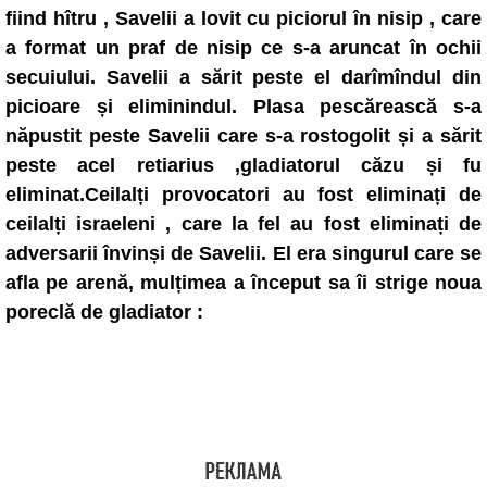
fiind hîtru , Savelii a lovit cu piciorul în nisip , care
a format un praf de nisip ce s-a aruncat în ochii
secuiului. Savelii a sărit peste el darîmîndul din
picioare și eliminindul. Plasa pescărească s-a
năpustit peste Savelii care s-a rostogolit și a sărit
peste acel retiarius ,gladiatorul căzu și fu
eliminat.Ceilalți provocatori au fost eliminați de
ceilalți israeleni , care la fel au fost eliminați de
adversarii învinși de Savelii. El era singurul care se
afla pe arenă, mulțimea a început sa îi strige noua
poreclă de gladiator :