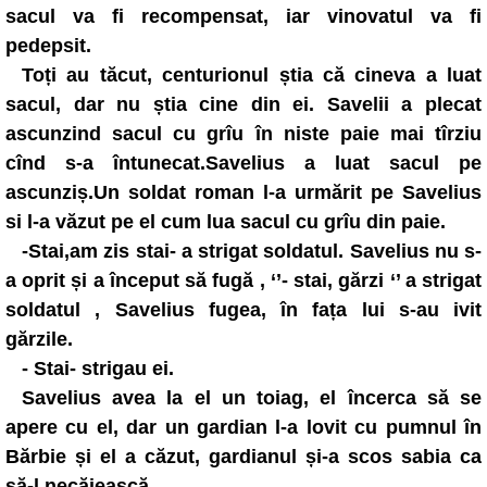
sacul va fi recompensat, iar vinovatul va fi
pedepsit.
Toți au tăcut, centurionul știa că cineva a luat
sacul, dar nu știa cine din ei. Savelii a plecat
ascunzind sacul cu grîu în niste paie mai tîrziu
cînd s-a întunecat.Savelius a luat sacul pe
ascunziș.Un soldat roman l-a urmărit pe Savelius
si l-a văzut pe el cum lua sacul cu grîu din paie.
-Stai,am zis stai- a strigat soldatul. Savelius nu s-
a oprit și a început să fugă , ‘’- stai, gărzi ‘’ a strigat
soldatul , Savelius fugea, în fața lui s-au ivit
gărzile.
- Stai- strigau ei.
Savelius avea la el un toiag, el încerca să se
apere cu el, dar un gardian l-a lovit cu pumnul în
Bărbie și el a căzut, gardianul și-a scos sabia ca
să-l necăjească.