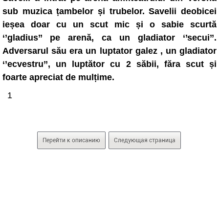
sub muzica țambelor și trubelor. Savelii deobicei
ieșea doar cu un scut mic și o sabie scurtă
‘’gladius’’ pe arenă, ca un gladiator ‘’secui’’.
Adversarul său era un luptator galez , un gladiator
‘’ecvestru’’, un luptător cu 2 săbii, făra scut și
foarte apreciat de mulțime.
1
Перейти к описанию
Следующая страница