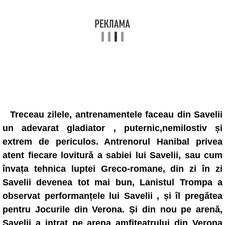
Treceau zilele, antrenamentele faceau din Savelii
un adevarat gladiator , puternic,nemilostiv și
extrem de periculos. Antrenorul Hanibal privea
atent fiecare lovitură a sabiei lui Savelii, sau cum
învața tehnica luptei Greco-romane, din zi în zi
Savelii devenea tot mai bun, Lanistul Trompa a
observat performanțele lui Savelii , și îl pregătea
pentru Jocurile din Verona. Și din nou pe arenă,
Savelii a intrat pe arena amfiteatrului din Verona