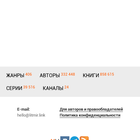
406
332 448
858 615
ЖАНРЫ
АВТОРЫ
КНИГИ
39 516
24
СЕРИИ
КАНАЛЫ
E-mail:
Для авторов и правообладателей
hello@litmir.link
Политика конфиденциальности