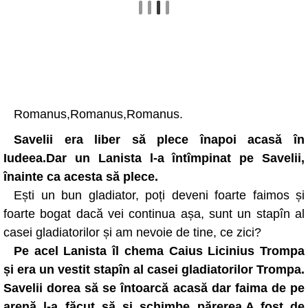
Romanus,Romanus,Romanus.
Savelii era liber să plece înapoi acasă în
Iudeea.Dar un Lanista l-a întîmpinat pe Savelii,
înainte ca acesta să plece.
Ești un bun gladiator, poți deveni foarte faimos și
foarte bogat dacă vei continua așa, sunt un stapîn al
casei gladiatorilor și am nevoie de tine, ce zici?
Pe acel Lanista îl chema Caius Licinius Trompa
și era un vestit stapîn al casei gladiatorilor Trompa.
Savelii dorea să se întoarcă acasă dar faima de pe
arenă l-a făcut să și schimbe părerea.A fost de