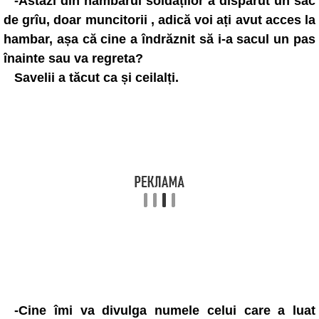
-Astăzi din hambarul soldaților a dispărut un sac
de grîu, doar muncitorii , adică voi ați avut acces la
hambar, așa că cine a îndrăznit să i-a sacul un pas
înainte sau va regreta?
Savelii a tăcut ca și ceilalți.
-Cine îmi va divulga numele celui care a luat