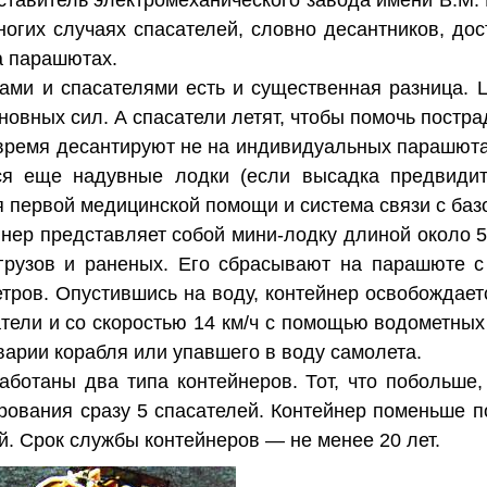
тавитель электромеханического завода имени В.М.
ногих случаях спасателей, словно десантников, дос
а парашютах.
ами и спасателями есть и существенная разница. 
овных сил. А спасатели летят, чтобы помочь постр
время десантируют не на индивидуальных парашюта
тся еще надувные лодки (если высадка предвидит
 первой медицинской помощи и система связи с базо
йнер представляет собой мини-лодку длиной около 5
грузов и раненых. Его сбрасывают на парашюте с 
етров. Опустившись на воду, контейнер освобождает
тели и со скоростью 14 км/ч с помощью водометны
варии корабля или упавшего в воду самолета.
ботаны два типа контейнеров. Тот, что побольше,
рования сразу 5 спасателей. Контейнер поменьше п
ей. Срок службы контейнеров — не менее 20 лет.