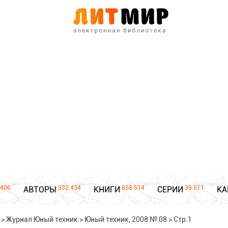
406
332 434
858 514
39 511
АВТОРЫ
КНИГИ
СЕРИИ
КА
>
Журнал Юный техник
>
Юный техник, 2008 № 08
>
Стр.1