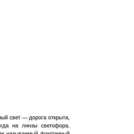
ный свет — дорога открыта,
гда на линзы светофора,
так называемый фантомный