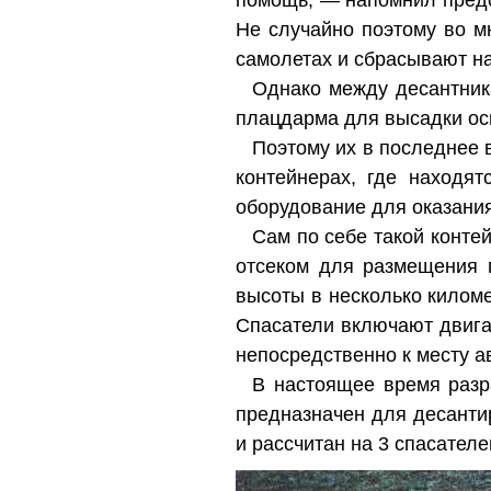
помощь, — напомнил предс
Не случайно поэтому во м
самолетах и сбрасывают н
Однако между десантник
плацдарма для высадки осн
Поэтому их в последнее 
контейнерах, где находя
оборудование для оказания
Сам по себе такой конте
отсеком для размещения 
высоты в несколько килом
Спасатели включают двига
непосредственно к месту а
В настоящее время разра
предназначен для десанти
и рассчитан на 3 спасател