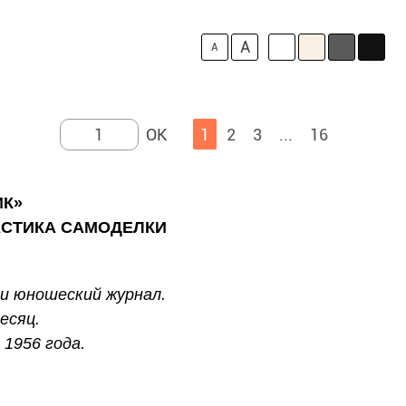
A
A
1
2
3
...
16
ИК»
АСТИКА САМОДЕЛКИ
и юношеский журнал.
есяц.
1956 года.