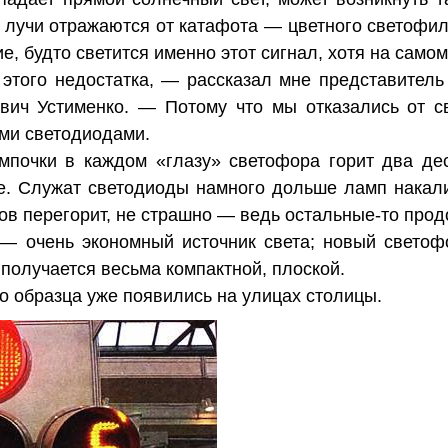
е лучи отражаются от катафота — цветного светофи
е, будто светится именно этот сигнал, хотя на само
того недостатка, — рассказал мне представитель
вич Устименко. — Потому что мы отказались от св
ми светодиодами.
мпочки в каждом «глазу» светофора горит два де
е. Служат светодиоды намного дольше ламп накали
дов перегорит, не страшно — ведь остальные-то прод
— очень экономный источник света; новый светофо
 получается весьма компактной, плоской.
 образца уже появились на улицах столицы.