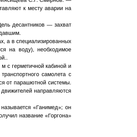
 Мясищева С.Г. Смирнов. —
тавляют к месту аварии на
Цель десантников — захват
адавшим.
х, а в специализированных
ся на воду), необходимое
й..
 м с герметичной кабиной и
транспортного самолета с
ся от парашютной системы.
х движителей направляются
 называется «Ганимед»; он
олучил название «Горгона»