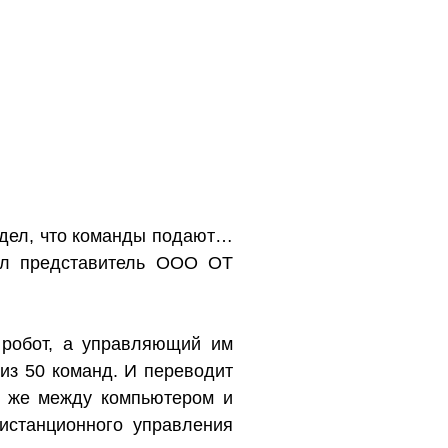
идел, что команды подают…
ал представитель ООО ОТ
м робот, а управляющий им
из 50 команд. И переводит
ь же между компьютером и
истанционного управления