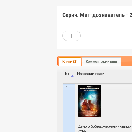
Серия: Маг-дознаватель - 2
!
Книги (2)
Комментарии книг
№
Название книги
1
Дело о бобрах-чернокнижниках
(СИ)