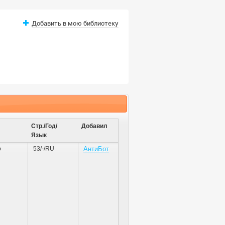
Добавить в мою библиотеку
Стр./Год/
Добавил
Язык
о
53/-/RU
АнтиБот