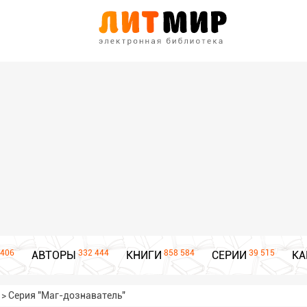
406
332 444
858 584
39 515
АВТОРЫ
КНИГИ
СЕРИИ
КА
>
Серия "Маг-дознаватель"