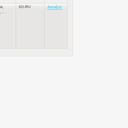
ка
,
62/-/RU
АнтиБот
,
...