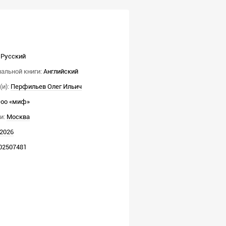
Русский
альной книги:
Английский
и):
Перфильев Олег Ильич
оо «миф»
и:
Москва
2026
02507481