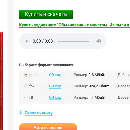
Купить и скачать
Купить аудиокнигу "Обыкновенные монстры. Из пыли и
Выберите формат скачивания:
epub
QR код
Размер:
1,8 Мбайт
Добав
fb2
QR код
Размер:
924,2 Кбайт
Добав
rtf
QR код
Размер:
1,1 Мбайт
Добав
Скачать книгу
Читать онлайн