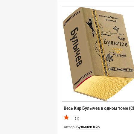
Весь Кир Булычев в одном томе (С
1 (1)
Автор:
Булычев Кир