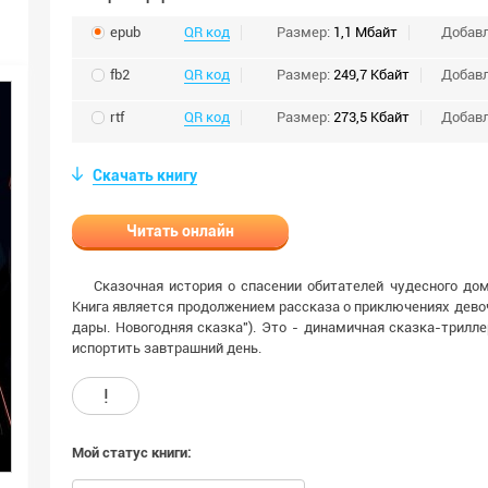
epub
QR код
Размер:
1,1 Мбайт
Добав
fb2
QR код
Размер:
249,7 Кбайт
Добав
rtf
QR код
Размер:
273,5 Кбайт
Добав
Скачать книгу
Читать онлайн
Сказочная история о спасении обитателей чудесного до
Книга является продолжением рассказа о приключениях дево
дары. Новогодняя сказка"). Это - динамичная сказка-трилл
испортить завтрашний день.
!
Мой статус книги: