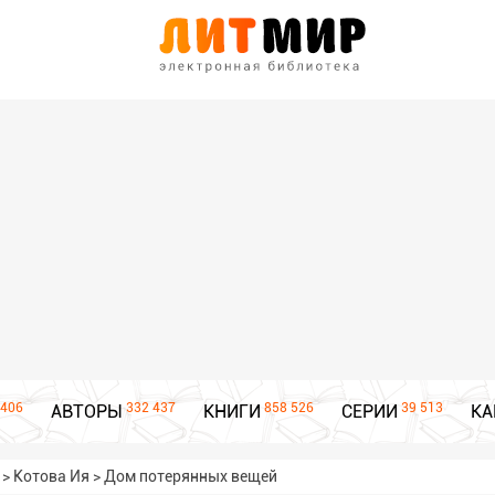
406
332 437
858 526
39 513
АВТОРЫ
КНИГИ
СЕРИИ
КА
>
Котова Ия
>
Дом потерянных вещей