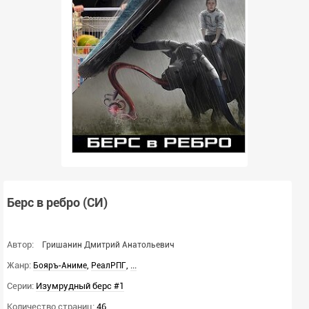
Берс в ребро (СИ)
Автор:
Гришанин Дмитрий Анатольевич
Жанр:
,
,
...
Бояръ-Аниме
РеалРПГ
Серии:
Изумрудный берс #1
Количество страниц:
46