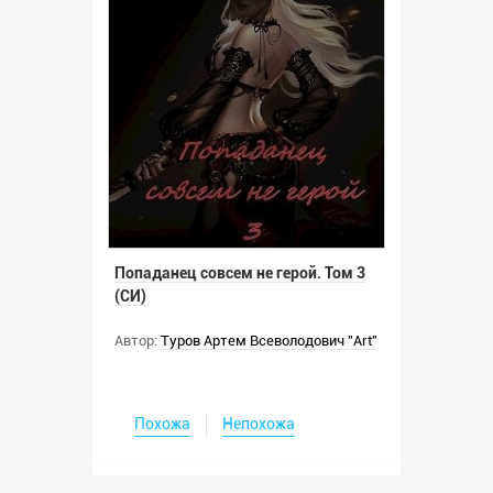
Попаданец совсем не герой. Том 3
(СИ)
Автор:
Туров Артем Всеволодович "Art"
Похожа
Непохожа