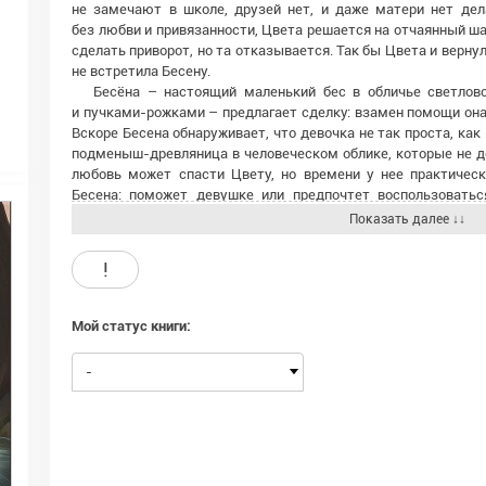
не замечают в школе, друзей нет, и даже матери нет дел
без любви и привязанности, Цвета решается на отчаянный ш
сделать приворот, но та отказывается. Так бы Цвета и верну
не встретила Бесену.
Бесёна – настоящий маленький бес в обличье светлов
и пучками-рожками – предлагает сделку: взамен помощи она
Вскоре Бесена обнаруживает, что девочка не так проста, как 
подменыш-древляница в человеческом облике, которые не д
любовь может спасти Цвету, но времени у нее практическ
Бесена: поможет девушке или предпочтет воспользовать
людей, чтобы вдоволь насладиться его чудесами?
Показать далее ↓↓
Снежана Каримова была отмечена несколькими ли
«Приплывший дом», изданная «КомпасГидом», в 2020 году 
!
В новом романе «Омут» читатель вместе с Цветаной и 
хитросплетений добра и зла, дружбы и предательства, где
для себя, что же такое любовь.
Мой статус книги:
-