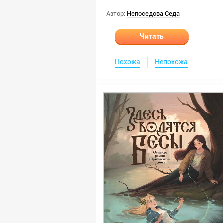
Автор:
Непоседова Седа
Читать
Похожа
Непохожа