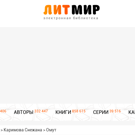
406
332 447
858 615
39 516
АВТОРЫ
КНИГИ
СЕРИИ
КА
>
Каримова Снежана
>
Омут