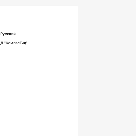
Русский
Д "КомпасГид"