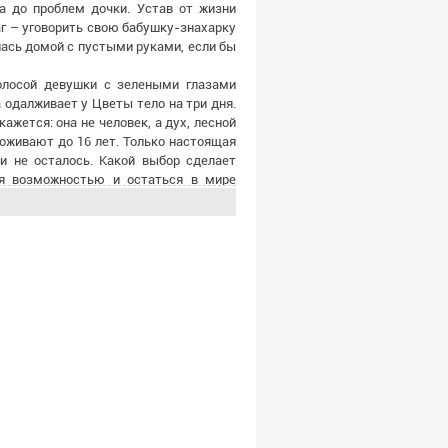
а до проблем дочки. Устав от жизни
аг – уговорить свою бабушку-знахарку
лась домой с пустыми руками, если бы
олосой девушки с зелеными глазами
 одалживает у Цветы тело на три дня.
кажется: она не человек, а дух, лесной
оживают до 16 лет. Только настоящая
и не осталось. Какой выбор сделает
ся возможностью и остаться в мире
тературными премиями, ее книга
вошла в лонглист премии Крапивина.
Бесеной погружается в мир, полный
 каждая из героинь стремится понять