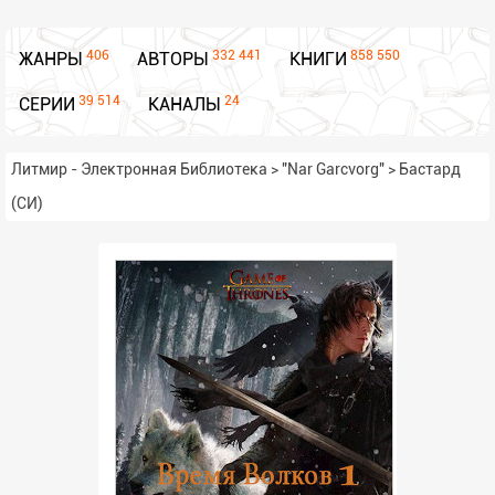
406
332 441
858 550
ЖАНРЫ
АВТОРЫ
КНИГИ
39 514
24
СЕРИИ
КАНАЛЫ
Литмир - Электронная Библиотека
>
"Nar Garcvorg"
>
Бастард
(СИ)