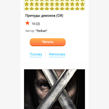
Причуды демонов (СИ)
10 (2)
Автор:
"Reikan"
Читать
Похожа
Непохожа