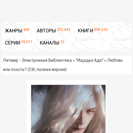
406
332 433
858 515
ЖАНРЫ
АВТОРЫ
КНИГИ
39 511
23
СЕРИИ
КАНАЛЫ
Литмир - Электронная Библиотека
>
"Ищадье Ада"
>
Любовь
или похоть? (СИ, полная версия)