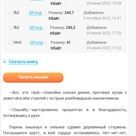
Кбайт
29 июня 2022, 15:08
fb2
QR код
Размер:
244,7
Добавлено
Кбайт
5 октября 2022, 16:41
fb2
QR код
Размер:
245,2
Добавлено
Кбайт
24 июня 2022, 17:32
html
QR код
Размер:
41
Добавлено
Кбайт
24 июня 2022, 17:32
Скачать книгу
Читать онлайн
—Вот, это твоё,—спокойно сказал демон, протянув кулак с
зажатой в нём стрелой с острым ромбовидным наконечником.
—Спасибо,—настороженно прошептал я в благодарность,
потянувшись к руке.
Парень хмыкнул и сильнее сдавил деревянный стержень.
Послышался хруст, и моё сердце остановилось. Нет-нет-нет,