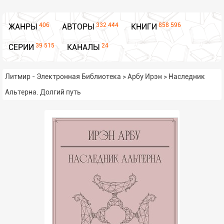
406
332 444
858 596
ЖАНРЫ
АВТОРЫ
КНИГИ
39 515
24
СЕРИИ
КАНАЛЫ
Литмир - Электронная Библиотека
>
Арбу Ирэн
>
Наследник
Альтерна. Долгий путь