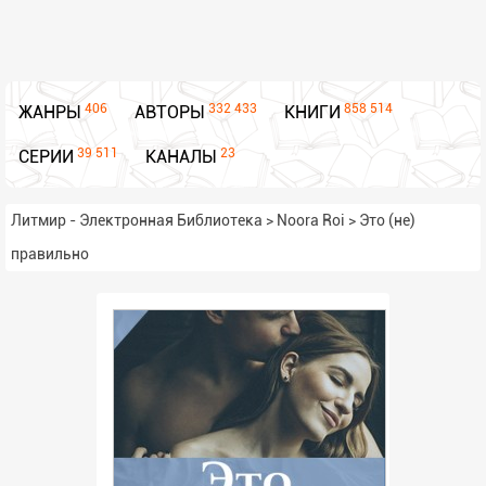
406
332 433
858 514
ЖАНРЫ
АВТОРЫ
КНИГИ
39 511
23
СЕРИИ
КАНАЛЫ
Литмир - Электронная Библиотека
>
Noora Roi
>
Это (не)
правильно