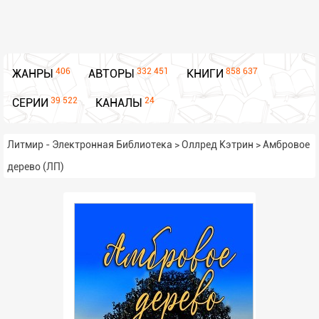
406
332 451
858 637
ЖАНРЫ
АВТОРЫ
КНИГИ
39 522
24
СЕРИИ
КАНАЛЫ
Литмир - Электронная Библиотека
>
Оллред Кэтрин
>
Амбровое
дерево (ЛП)