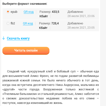
Выберите формат скачивания:
epub
QR код
Размер:
433,5
Добавлено
Кбайт
28 июля 2021, 23:06
fb2
QR код
Размер:
728,4
Добавлено
Кбайт
28 июля 2021, 23:05
Скачать книгу
Читать онлайн
Сладкий чай, кукурузный хлеб и бобовый суп – обычная еда
для восьмилетней Аликс Френч, не по годам развитой любимицы
уважаемой южной семьи. Не было ничего обычного в тот день,
когда она встретила десятилетнего Ника Андерсона, мальчика из
«другой» части города. Вооруженная только жестянкой с
«Пчелиным бальзамом» и стальной решимостью, Аликс заботится
о свежих доказательствах недавних побоев на его спине –
поступок, навсегда изменивший их жизнь.