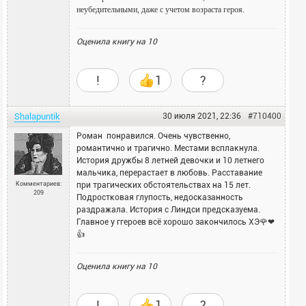
неубедительными, даже с учетом возраста героя.
Оценила книгу на
10
!
1
?
Shalapuntik
30 июля 2021, 22:36
#710400
Роман понравился. Очень чувственно,
романтично и трагично. Местами всплакнула.
История дружбы 8 летней девочки и 10 летнего
мальчика, перерастает в любовь. Расставание
Комментариев:
при трагических обстоятельствах на 15 лет.
209
Подростковая глупость, недосказанность
раздражала. История с Линдси предсказуема.
Главное у ггероев всё хорошо закончилось ХЭ🌹❤
👍
Оценила книгу на
10
!
1
?