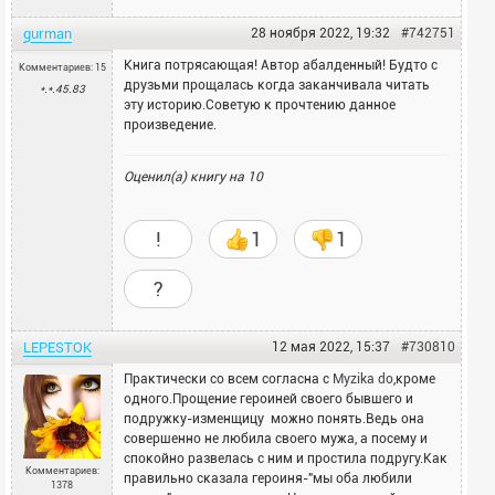
gurman
28 ноября 2022, 19:32
#742751
Книга потрясающая! Автор абалденный! Будто с
Комментариев: 15
друзьми прощалась когда заканчивала читать
*.*.45.83
эту историю.Советую к прочтению данное
произведение.
Оценил(а) книгу на
10
!
1
1
?
LEPESTOK
12 мая 2022, 15:37
#730810
Практически со всем согласна с
Myzika do
,кроме
одного.Прощение героиней своего бывшего и
подружку-изменщицу можно понять.Ведь она
совершенно не любила своего мужа, а посему и
спокойно развелась с ним и простила подругу.Как
Комментариев:
правильно сказала героиня-"мы оба любили
1378