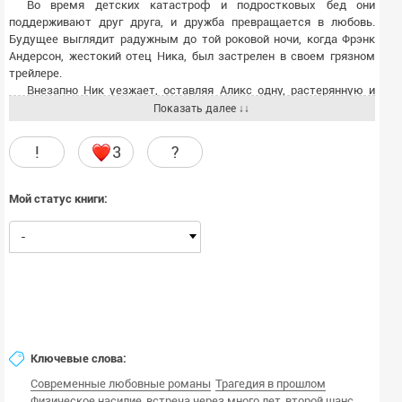
Во время детских катастроф и подростковых бед они
поддерживают друг друга, и дружба превращается в любовь.
Будущее выглядит радужным до той роковой ночи, когда Фрэнк
Андерсон, жестокий отец Ника, был застрелен в своем грязном
трейлере.
Внезапно Ник уезжает, оставляя Аликс одну, растерянную и
беременную. В течение следующих пятнадцати лет она борется с
Показать далее ↓↓
болью от расставания, неудачного брака, болью своей семьи и
друзей. Но наконец-то ее жизнь налаживается. Развод почти
!
3
?
завершен, бизнес процветает, и Аликс довольна, если не
счастлива – до того дня, когда поднимает глаза и видит Ника,
стоящего за прилавком. Он вернулся... и он не один.
Мой статус книги:
И снова Аликс погружается в смятение и боль, когда Ник
пытается завоевать ее любовь, чему она изо всех сил
-
сопротивляется. Только одна вещь может разрушить защитную
стену, которую она выстроила вокруг своих эмоций – правда о
смерти Фрэнка Андерсона. Но когда эта правда всплывает, и
стены рушатся, ни Аликс, ни Ник не готовы к эмоциональному
взрыву, который может как разрушить, так и исцелить.
Ключевые слова:
Современные любовные романы
Трагедия в прошлом
Физическое насилие
встреча через много лет
второй шанс