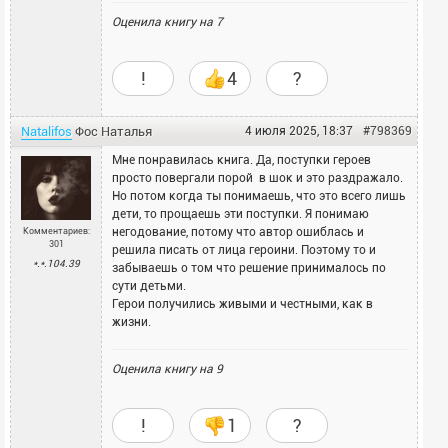
любили и мучились одновременно.Для меня
Оценила книгу на
7
глупость и нелепость, что бросив любимую, после
15 лет разлуки, герой вел себя так, будто бы и не
было расставания, а подруга героини, спавшая с
!
4
?
её мужем, когда всё вылезло наружу, даже стала
ближе, каждая поняла другую и посочувствовала
ей.В этой книжке, каждое из предательств
Natalifos
Фос
Наталья
4 июля 2025, 18:37
#798369
действующих лиц, расшифровывается нам, как
достижение человеческого благородства и
Мне понравилась книга. Да, поступки героев
большой любви к ближнему.Каждый стремился
просто повергали порой в шок и это раздражало.
защитить другого, не думая о себе, только ведь
Но потом когда ты понимаешь, что это всего лишь
всё это ложное.В этой книжке никого не надо
дети, то прощаешь эти поступки. Я понимаю
было спасать, не надо было отказываться от
негодование, потому что автор ошиблась и
Комментариев:
301
своего счастья.Для меня эта книжка о
решила писать от лица героини. Поэтому то и
*.*.104.39
фальшивых героях, фальшивой дружбе и такой
забываешь о том что решение принималось по
же любви.
сути детьми.
Герои получились живыми и честными, как в
жизни.
Оценила книгу на
9
!
1
?