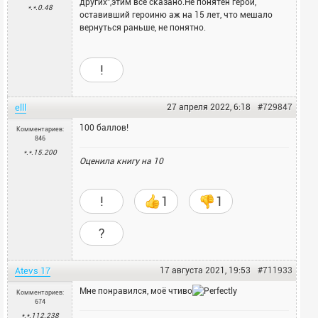
других",этим все сказано.Не понятен герой,
*.*.0.48
оставивший героиню аж на 15 лет, что мешало
вернуться раньше, не понятно.
!
elll
27 апреля 2022, 6:18
#729847
100 баллов!
Комментариев:
846
*.*.15.200
Оценила книгу на
10
!
1
1
?
Atevs 17
17 августа 2021, 19:53
#711933
Мне понравился, моё чтиво
Комментариев:
674
*.*.112.238