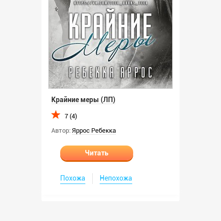
Крайние меры (ЛП)
7 (4)
Автор:
Яррос Ребекка
Читать
Похожа
Непохожа