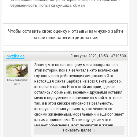
беременность
Попытка суицида
обман
Чтобы оставить свою оценку и отзывы вам нужно зайти
на сайт или
зарегистрироваться
Myzika do
1 августа 2021, 13:53
#710530
Знаете, что по настоящему меня раздражало в
этой истории, пока я её читала -это вселенская
глупость, всех действующих лиц сюжета.Это
Комментариев:
настоящая Санта Барбара из всех Санта Барбар,
3378
которые я прочла.И хэ в этой истории, где все
остались любимыми, верными друзьями оставил
меня в недоумении и наверное со мной что-то не
так, и в этой книжке описано та реальность,
которую я не смогу принять, как человек со
своими жизненными, моральными и ещё бог знает
какими принципами.Такое ощущение, что в
момент объяснения всех перипетий в жизни
Показать далее ↓↓
героев, автор решила, что читатель всё проглотит
и поймёт, как все герои были благородны, как