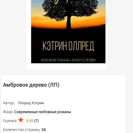
Амбровое дерево (ЛП)
Автор:
Оллред Кэтрин
Жанр:
Современные любовные романы
Оценка:
9.43
(
7
)
Количество страниц:
68