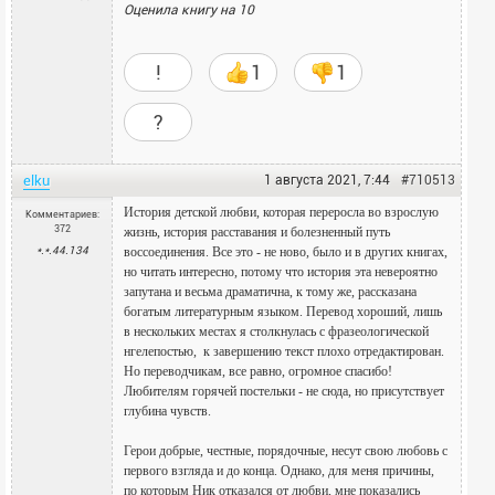
Оценила книгу на
10
!
1
1
?
elku
1 августа 2021, 7:44
#710513
История детской любви, которая переросла во взрослую
Комментариев:
372
жизнь, история расставания и болезненный путь
*.*.44.134
воссоединения. Все это - не ново, было и в других книгах,
но читать интересно, потому что история эта невероятно
запутана и весьма драматична, к тому же, рассказана
богатым литературным языком. Перевод хороший, лишь
в нескольких местах я столкнулась с фразеологической
нгелепостью, к завершению текст плохо отредактирован.
Но переводчикам, все равно, огромное спасибо!
Любителям горячей постельки - не сюда, но присутствует
глубина чувств.
Герои добрые, честные, порядочные, несут свою любовь с
первого взгляда и до конца. Однако, для меня причины,
по которым Ник отказался от любви, мне показались