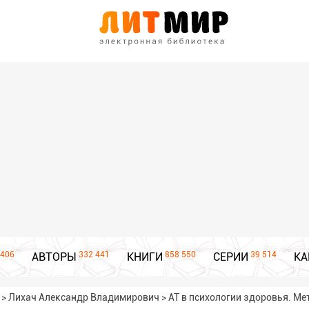
406
332 441
858 550
39 514
АВТОРЫ
КНИГИ
СЕРИИ
КА
>
Лихач Александр Владимирович
>
АТ в психологии здоровья. М