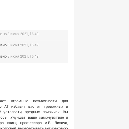
лено
3 июня 2021, 16:49
лено
3 июня 2021, 16:49
лено
3 июня 2021, 16:49
вает огромные возможности для
по АТ избавят вас от тревожных и
ой усталости, вредных привычек. Вы
рессы. Улучшат ваше самочувствие и
ра книги, профессора А.В. Лихача,
нкологией, вырабатывать антираковую