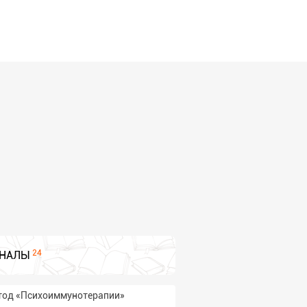
24
НАЛЫ
етод «Психоиммунотерапии»