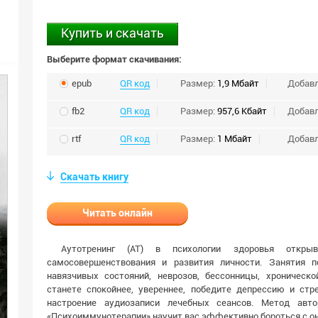
Купить и скачать
Выберите формат скачивания:
epub
QR код
Размер:
1,9 Мбайт
Добав
fb2
QR код
Размер:
957,6 Кбайт
Добав
rtf
QR код
Размер:
1 Мбайт
Добав
Скачать книгу
Читать онлайн
Аутотренинг (АТ) в психологии здоровья откры
самосовершенствования и развития личности. Занятия 
навязчивых состояний, неврозов, бессонницы, хроническ
станете спокойнее, увереннее, победите депрессию и ст
настроение аудиозаписи лечебных сеансов. Метод авто
«Психоиммунотерапии» научит вас эффективно бороться с о