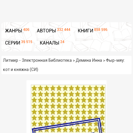
406
332 444
858 596
ЖАНРЫ
АВТОРЫ
КНИГИ
39 515
24
СЕРИИ
КАНАЛЫ
Литмир - Электронная Библиотека
>
Демина Инна
>
Фыр-мяу:
кот и княжна (СИ)