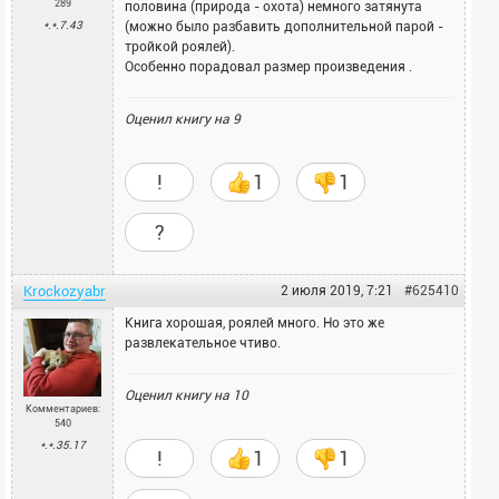
289
половина (природа - охота) немного затянута
*.*.7.43
(можно было разбавить дополнительной парой -
тройкой роялей).
Особенно порадовал размер произведения .
Оценил книгу на
9
!
1
1
?
Krockozyabr
2 июля 2019, 7:21
#625410
Книга хорошая, роялей много. Но это же
развлекательное чтиво.
Оценил книгу на
10
Комментариев:
540
*.*.35.17
!
1
1