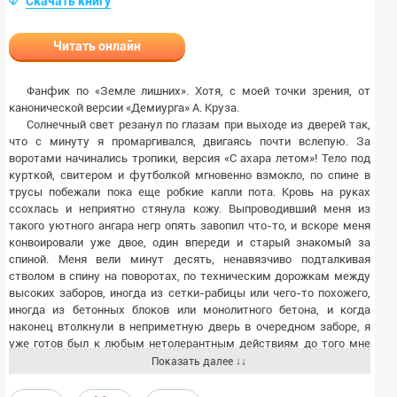
Скачать книгу
Читать онлайн
Фанфик по «Земле лишних». Хотя, с моей точки зрения, от
канонической версии «Демиурга» А. Круза.
Солнечный свет резанул по глазам при выходе из дверей так,
что с минуту я промаргивался, двигаясь почти вслепую. За
воротами начинались тропики, версия «С ахара летом»! Тело под
курткой, свитером и футболкой мгновенно взмокло, по спине в
трусы побежали пока еще робкие капли пота. Кровь на руках
ссохлась и неприятно стянула кожу. Выпроводивший меня из
такого уютного ангара негр опять завопил что-то, и вскоре меня
конвоировали уже двое, один впереди и старый знакомый за
спиной. Меня вели минут десять, ненавязчиво подталкивая
стволом в спину на поворотах, по техническим дорожкам между
высоких заборов, иногда из сетки-рабицы или чего-то похожего,
иногда из бетонных блоков или монолитного бетона, и когда
наконец втолкнули в неприметную дверь в очередном заборе, я
уже готов был к любым нетолерантным действиям до того мне
оказалось плохо идти под дико жарящим солнцем, в хлюпающих
Показать далее ↓↓
от пота кроссовках, прилипшей к телу одежде, да еще и
подталкиваемому стволом в лопатки! Да еще негры стали между