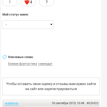
!
4
?
собой переговариваться и временами похохатывать. Нет, я не
знаток иностранных языков, включая школьные извращения с
английским, но понять выражение «зис рашшен факинг бастард»
Мой статус книги:
моих знаний хватило. Поэтому я начал серьезно переживать за
свою дальнейшую судьбу понять то, что я сейчас где угодно, но не
-
возле соседского гаража в промзоне родного города, моей
соображалки хватило...
Ключевые слова:
Боевая фантастика
самиздат
Чтобы оставить свою оценку и отзывы вам нужно зайти
на сайт или
зарегистрироваться
waldemar
18 сентября 2019, 10:48
#635423