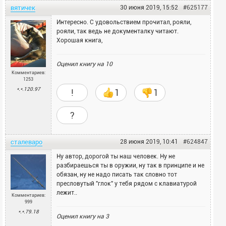
вятичек
30 июня 2019, 15:52
#625177
Интересно. С удовольствием прочитал, рояли,
рояли, так ведь не документалку читают.
Хорошая книга,
Оценил книгу на
10
Комментариев:
1253
*.*.120.97
!
1
1
?
сталеваро
28 июня 2019, 10:41
#624847
Ну автор, дорогой ты наш человек. Ну не
разбираешься ты в оружии, ну так в принципе и не
обязан, ну не надо писать так словно тот
пресловутый "глок" у тебя рядом с клавиатурой
лежит..
Комментариев:
999
*.*.79.18
Оценил книгу на
3