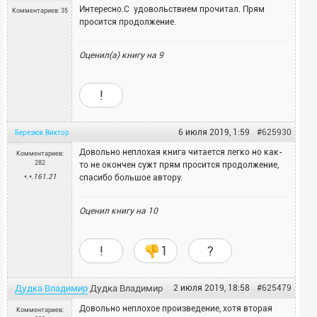
Интересно.С удовольствием прочитал. Прям
Комментариев: 35
просится продолжение.
Оценил(а) книгу на
9
!
6 июля 2019, 1:59
#625930
Березюк
Виктор
Довольно неплохая книга читается легко но как-
Комментариев:
282
то не окончен сужт прям просится продолжение,
*.*.161.21
спасибо большое автору.
Оценил книгу на
10
!
1
?
Дудка Владимир
Дудка
Владимир
2 июля 2019, 18:58
#625479
Довольно неплохое произведение, хотя вторая
Комментариев: