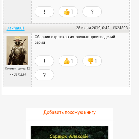
!
1
?
Dakha001
28 июня 2019, 0:42
#624803
Сборник отрывков из разных произведений
серии
!
1
1
Комментариев: 32
?
*.*.217.234
Добавить похожую книгу