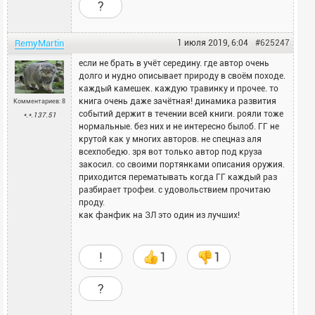
?
RemyMartin
1 июля 2019, 6:04
#625247
если не брать в учёт середину. где автор очень
долго и нудно описывает природу в своём походе.
каждый камешек. каждую травинку и прочее. то
книга очень даже зачётная! динамика развития
Комментариев: 8
событий держит в течении всей книги. рояли тоже
*.*.137.51
нормальные. без них и не интересно былоб. ГГ не
крутой как у многих авторов. не спецназ аля
всехпобедю. зря вот только автор под круза
закосил. со своими портянками описания оружия.
приходится перематывать когда ГГ каждый раз
разбирает трофеи. с удовольствием прочитаю
проду.
как фанфик на ЗЛ это один из лучших!
!
1
1
?