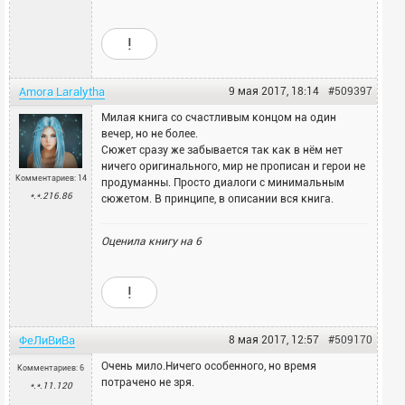
!
Amora Laralytha
9 мая 2017, 18:14
#509397
Милая книга со счастливым концом на один
вечер, но не более.
Сюжет сразу же забывается так как в нём нет
ничего оригинального, мир не прописан и герои не
Комментариев: 14
продуманны. Просто диалоги с минимальным
*.*.216.86
сюжетом. В принципе, в описании вся книга.
Оценила книгу на
6
!
ФеЛиВиВа
8 мая 2017, 12:57
#509170
Очень мило.Ничего особенного, но время
Комментариев: 6
потрачено не зря.
*.*.11.120