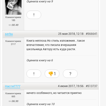
Оценила книгу на
9
!
Комментариев:
185
*.*.90.49
serbu
25 мая 2018, 12:18
#566641
Книга неплоха.Но стиль изложения...такое
Комментариев:
2117
впечатление, что писала вчерашняя
школьница.Автору есть куда расти.
Оценила книгу на
6
!
1
?
Настя7777
4 июня 2017, 19:56
#513737
ничего особенного, но читается приятно
Комментариев:
665
*.*.96.95
Оценила книгу на
10