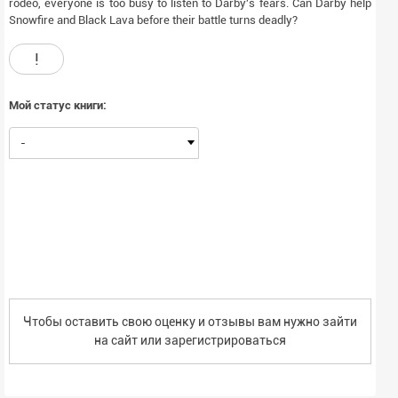
rodeo, everyone is too busy to listen to Darby's fears. Can Darby help
Snowfire and Black Lava before their battle turns deadly?
!
Мой статус книги:
-
Чтобы оставить свою оценку и отзывы вам нужно зайти
на сайт или
зарегистрироваться