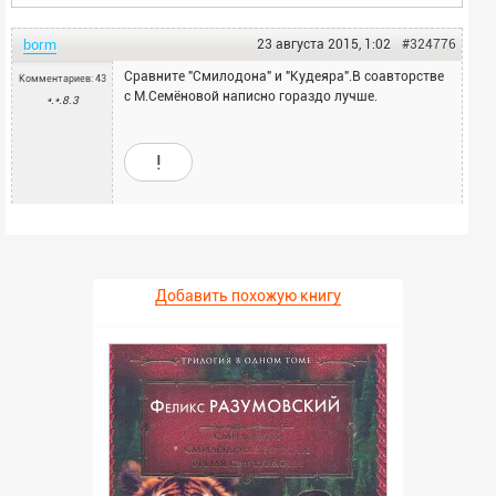
borm
23 августа 2015, 1:02
#324776
Сравните "Смилодона" и "Кудеяра".В соавторстве
Комментариев: 43
с М.Семёновой написно гораздо лучше.
*.*.8.3
!
Добавить похожую книгу