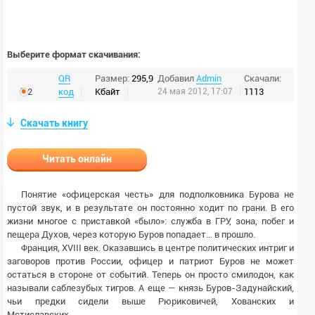
Выберите формат скачивания:
QR
Размер:
295,9
Добавил
Admin
Скачали:
fb2
код
Кбайт
24 мая 2012, 17:07
1113
Скачать книгу
Читать онлайн
Понятие «офицерская честь» для подполковника Бурова не
пустой звук, и в результате он постоянно ходит по грани. В его
жизни многое с приставкой «было»: служба в ГРУ, зона, побег и
пещера Духов, через которую Буров попадает… в прошло.
Франция, XVIII век. Оказавшись в центре политических интриг и
заговоров против России, офицер и патриот Буров не может
остаться в стороне от событий. Теперь он просто смилодон, как
называли саблезубых тигров. А еще — князь Буров-Задунайский,
чьи предки сидели выше Рюриковичей, Хованских и
Мстиславских…