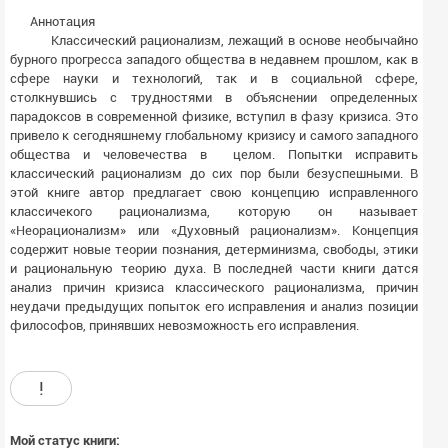
Аннотация
Классический рационализм, лежащий в основе необычайно
бурного прогресса западого общества в недавнем прошлом, как в
сфере науки и технологий, так и в социальной сфере,
столкнувшись с трудностями в объяснении определенных
парадоксов в современной физике, вступил в фазу кризиса. Это
привело к сегодняшнему глобальному кризису и самого западного
общества и человечества в целом. Попытки исправить
классический рационализм до сих пор были безуспешными. В
этой книге автор предлагает свою концепцию исправленного
классичекого рационализма, которую он называет
«Неорационализм» или «Духовный рационализм». Концепция
содержит новые теории познания, детерминизма, свободы, этики
и рациональную теорию духа. В последней части книги датся
анализ причин кризиса классического рационализма, причин
неудачи предыдущих попыток его исправления и анализ позиции
философов, принявших невозможность его исправления.
!
Мой статус книги: