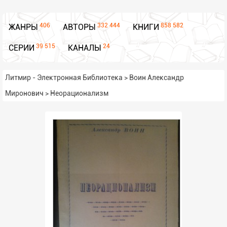
406
332 444
858 582
ЖАНРЫ
АВТОРЫ
КНИГИ
39 515
24
СЕРИИ
КАНАЛЫ
Литмир - Электронная Библиотека
>
Воин Александр
Миронович
>
Неорационализм