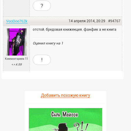
?
VooDoo762k
14 апреля 2014, 20:29
#94767
отстой. бредовая книженция. фанфик а не книга
Оценил книгу на
1
!
Комментариев: 11
*.*.4.59
Добавить похожую книгу